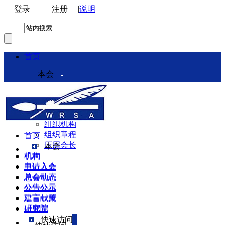
登录
|
注册
|
说明
首页
本会
本会介绍
领导机构
理事会
组织机构
组织章程
首页
历届会长
本会
机构
机构
申请入会
申请入会
总会动态
总会动态
公告公示
公告公示
建言献策
建言献策
研究院
研究院
快速访问