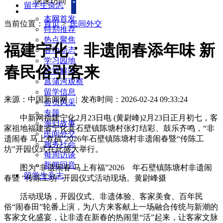
快速访问
留学生杂志
本网首发
当前位置：
首页
>
民间外交
特别推荐
热点聚焦
福建宁化：非遗闹春添年味 新
各地动态
学习园地
春民俗引客来
政策解读
菖蒲河观察
留学信息
来源：中国新闻网
|
发布时间：2026-02-24 09:33:24
会员风采
专题
中新网福建宁化2月23日电 (黄尉峰)2月23日正月初七，客
海归故事
家祖地福建省宁化县石壁镇陈塘村张灯结彩、鼓乐齐鸣，“非
民间外交
遗闹春 马上有福”2026年石壁镇陈塘村非遗闹春暨“传陈工
服务社会
坊”开园仪式在此盛大举行。
每周访谈
新闻回音
图为“非遗闹春 马上有福”2026 年石壁镇陈塘村非遗闹
留学生杂志
春暨 “传陈工坊” 开园仪式活动现场。黄尉峰摄
活动现场，开园仪式、非遗体验、客家美食、百年民
俗“闹春田”轮番上演，为八方来客献上一场融合传统与新潮的
客家文化盛宴，让非遗在新春的热闹里“活”起来，让客家文脉