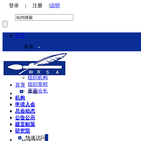
登录
|
注册
|
说明
首页
本会
本会介绍
领导机构
理事会
组织机构
组织章程
首页
历届会长
本会
机构
机构
申请入会
申请入会
总会动态
总会动态
公告公示
公告公示
建言献策
建言献策
研究院
研究院
快速访问