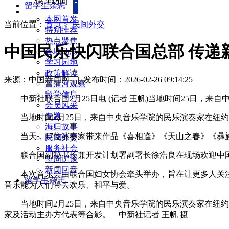
快速访问
留学生杂志
本网首发
当前位置：
首页
>
民间外交
特别推荐
热点聚焦
中国民乐快闪联合国总部 传递
各地动态
学习园地
政策解读
来源：中国新闻网
|
发布时间：2026-02-26 09:14:25
菖蒲河观察
留学信息
中新社联合国2月25日电 (记者 王帆)当地时间25日，
会员风采
专题
当地时间2月25日，来自中央音乐学院的民乐演奏家在纽
海归故事
当天，17位演奏家带来作品《喜相逢》《天山之春》《彝族
民间外交
服务社会
联合国副秘书长兼开发计划署副署长徐浩良在现场欢迎中国艺
每周访谈
新闻回音
本次音乐会由联合国妇女协会牵头举办，旨在让更多人关注
留学生杂志
音乐能为人们带去欢乐、和平与爱。
当地时间2月25日，来自中央音乐学院的民乐演奏家在纽
家及活动主办方代表等合影。 中新社记者 王帆 摄