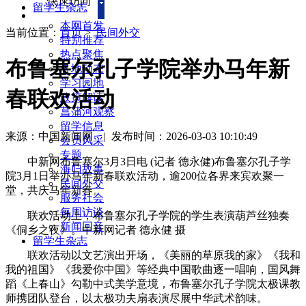
快速访问
留学生杂志
本网首发
当前位置：
首页
>
民间外交
特别推荐
热点聚焦
布鲁塞尔孔子学院举办马年新
各地动态
学习园地
春联欢活动
政策解读
菖蒲河观察
留学信息
来源：中国新闻网
|
发布时间：2026-03-03 10:10:49
会员风采
专题
中新网布鲁塞尔3月3日电 (记者 德永健)布鲁塞尔孔子学
海归故事
院3月1日举办马年新春联欢活动，逾200位各界来宾欢聚一
民间外交
堂，共庆马年新春。
服务社会
每周访谈
联欢活动上，布鲁塞尔孔子学院的学生表演葫芦丝独奏
新闻回音
《侗乡之夜》。中新网记者 德永健 摄
留学生杂志
联欢活动以文艺演出开场，《美丽的草原我的家》《我和
我的祖国》《我爱你中国》等经典中国歌曲逐一唱响，国风舞
蹈《上春山》勾勒中式美学意境，布鲁塞尔孔子学院太极课教
师携团队登台，以太极功夫扇表演尽展中华武术韵味。