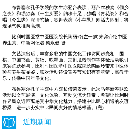
布鲁塞尔孔子学院的学生亦登台表演，葫芦丝独奏《侗乡
之夜》和埙独奏《一生所爱》韵味十足，独唱《青花瓷》和合
唱《今生缘》深情悠扬，歌舞表演《小苹果》则活力四射，将
现场气氛推向高潮。
比利时国医堂中医医院院长陶丽玲(左一)向来宾介绍中医
养生茶。中新网记者 德永健 摄
文艺演出后，丰富多彩的中国文化工作坊同步亮相，围
棋、中国书画、剪纸、吹墨画、京剧脸谱制作等体验活动吸引
来宾踊跃参与，比利时国医堂中医医院院长陶丽玲带来中医体
验与养生茶品鉴，联欢活动还设置春节知识有奖竞猜，寓教于
乐，传播中国年俗文化。
布鲁塞尔孔子学院中方院长傅荣表示，此次马年新春联欢
活动以文艺展演、文化体验、互动交流为纽带，希望让比利时
各界民众近距离感受中华文化魅力，搭建中比民心相通的友谊
桥梁，进一步夯实中比民间友好的情感根基。(完)