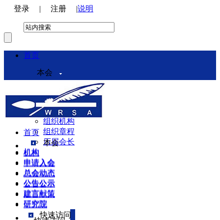
登录
|
注册
|
说明
首页
本会
本会介绍
领导机构
理事会
组织机构
组织章程
首页
历届会长
本会
机构
机构
申请入会
申请入会
总会动态
总会动态
公告公示
公告公示
建言献策
建言献策
研究院
研究院
快速访问