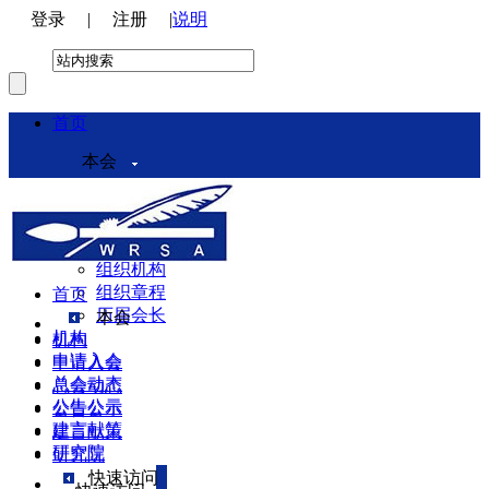
登录
|
注册
|
说明
首页
本会
本会介绍
领导机构
理事会
组织机构
组织章程
首页
历届会长
本会
机构
机构
申请入会
申请入会
总会动态
总会动态
公告公示
公告公示
建言献策
建言献策
研究院
研究院
快速访问