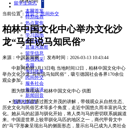
快速访问
留学生杂志
本网首发
当前位置：
首页
>
民间外交
特别推荐
热点聚焦
柏林中国文化中心举办文化沙
各地动态
学习园地
龙“马年说马知民俗”
政策解读
菖蒲河观察
留学信息
来源：中国新闻网
|
发布时间：2026-03-13 10:43:44
会员风采
专题
中新网柏林3月13日电 当地时间12日，柏林中国文化中心
海归故事
举办文化沙龙“马年说马知民俗”，吸引德国社会各界170余位
民间外交
观众参加。
服务社会
每周访谈
图为讲座现场。柏林中国文化中心 供图
新闻回音
主讲人李彦通过图文并茂的讲解，带领观众从自然生态、
留学生杂志
历史文化与民俗艺术等多个角度，走近中国悠久而丰富的马文
化。她从马的起源与驯化开始，将人类与马的密切联系娓娓道
来。中国是世界上较早驯化马匹的地区之一，商代甲骨文中
的“马”字形象呈现出马的侧面形态，显示出马已成为人类社会