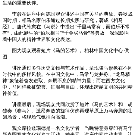
生活的重要伙伴。
李彦在讲座中向德国观众讲述中国有关马的典故。春秋战
国时期，相马名家伯乐通过长期实践与研究，著成《相马
经》。唐代韩愈在《马说》中提出“千里马常有，而伯乐不常
有”，由此诞生的“伯乐相马”“千金买马骨”等典故，深深影响
着中国人的精神世界和文化表达。
图为观众观看短片《马的艺术》。柏林中国文化中心 供
图
讲座通过多件历史文物与艺术作品，呈现骏马形象在不同
时代中的多样风貌。在中国文化中，马常与龙并称，“龙马精
神”象征着奋发进取、奔腾不息的精神力量；而在西方文化
中，马同样象征荣誉、征服与自由，体现出跨越文明的共同精
神价值。
讲座最后，现场观众共同欣赏了短片《马的艺术》和二胡
独奏《赛马》。激昂奔放的旋律仿佛再现草原上万马奔腾的壮
阔场景，将现场气氛推向高潮。
观众席拉兹瑞德是一名文化学者，当晚特意身穿印有马年
新春图案的文化衫参加活动。她表示，讲座内容生动丰富，让