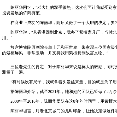
陈丽华回忆，“邓大姐的双手很热，这次会面让我感受到家的
投资发展的侨商典范。
在商业上成功的陈丽华，随后又做了一个大胆的决定，要将
陈丽华说，“从香港回到北京，我办了紫檀家具厂，当时北京
用。”
故宫博物院原副院长单士元和王世襄、朱家溍三位国家级文物
的紫檀屏风，非常激动，并支持我用紫檀复制故宫文物。”
三位老先生的肯定，对于陈丽华来说是莫大的鼓励，同时更
测量了一遍。
“有时候没有尺子，我就拿着头发丝来量，目的就是为了用紫
据陈丽华介绍，截至2021年，她和她的团队已经做了2万余
2008年至2016年，陈丽华团队在这8年的时间里，用紫檀木以
陈丽华坦言，对老北京城门的儿时印象，让她决定做这件事