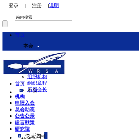
登录
|
注册
|
说明
首页
本会
本会介绍
领导机构
理事会
组织机构
组织章程
首页
历届会长
本会
机构
机构
申请入会
申请入会
总会动态
总会动态
公告公示
公告公示
建言献策
建言献策
研究院
研究院
快速访问