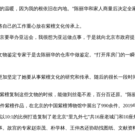
温暖，因为我的根依旧在内地。”陈丽华和家人商量后决定全家都
自己的工作重心放在紫檀文化传承上。
要举办亚运会，我很想为亚运做点事，于是就向北京市政府提
鉴定专家于是去陈丽华的仓库中做鉴定。“打开库房门的一瞬
加坚定了她要从事紫檀文化的研究和传承。随后的很长一段时间
檀复制这些文物的时候，能做到丝毫不差，百分百还原。”陈
件紫檀作品，在北京的中国紫檀博物馆中展出了990余件。201
10:1的比例打造复制了老北京“里九外七”共16座老城门和10座
。故宫的专家赵崇茂、朴学林、王仲杰还协助找图纸、文献资