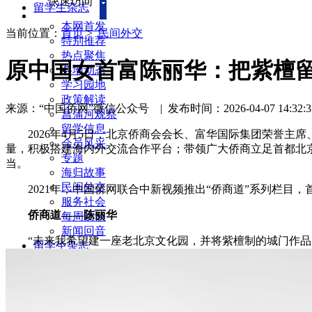
快速访问
留学生杂志
本网首发
当前位置：
首页
>
民间外交
特别推荐
热点聚焦
原中国女首富陈丽华：把紫檀
各地动态
学习园地
政策解读
来源：“中国侨网”微信公众号
|
发布时间：2026-04-07 14:32:3
菖蒲河观察
留学信息
2026年4月5日，北京侨商会会长、富华国际集团荣誉主席
会员风采
量，积极搭建海内外交流合作平台；带领广大侨商立足首都北
专题
当。
海归故事
民间外交
2021年，中国侨网联合中新视频推出“侨商道”系列栏目
服务社会
侨商道——陈丽华
每周访谈
新闻回音
“未来我希望建一座老北京文化园，并将紫檀制的城门作品
留学生杂志