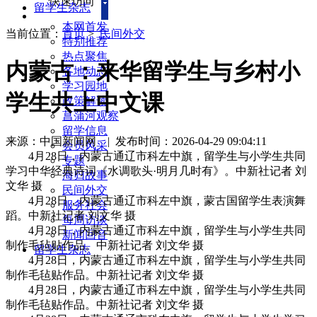
快速访问
留学生杂志
本网首发
当前位置：
首页
>
民间外交
特别推荐
热点聚焦
内蒙古：来华留学生与乡村小
各地动态
学习园地
学生共上中文课
政策解读
菖蒲河观察
留学信息
来源：中国新闻网
|
发布时间：2026-04-29 09:04:11
会员风采
4月28日，内蒙古通辽市科左中旗，留学生与小学生共同
专题
学习中华经典诗词《水调歌头·明月几时有》。中新社记者 刘
海归故事
文华 摄
民间外交
4月28日，内蒙古通辽市科左中旗，蒙古国留学生表演舞
服务社会
蹈。中新社记者 刘文华 摄
每周访谈
4月28日，内蒙古通辽市科左中旗，留学生与小学生共同
新闻回音
制作毛毡贴作品。中新社记者 刘文华 摄
留学生杂志
4月28日，内蒙古通辽市科左中旗，留学生与小学生共同
制作毛毡贴作品。中新社记者 刘文华 摄
4月28日，内蒙古通辽市科左中旗，留学生与小学生共同
制作毛毡贴作品。中新社记者 刘文华 摄