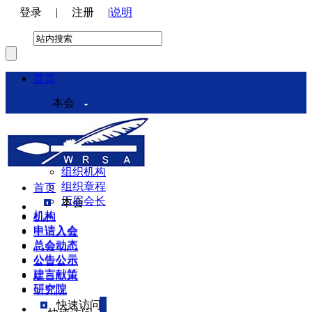
登录
|
注册
|
说明
首页
本会
本会介绍
领导机构
理事会
组织机构
组织章程
首页
历届会长
本会
机构
机构
申请入会
申请入会
总会动态
总会动态
公告公示
公告公示
建言献策
建言献策
研究院
研究院
快速访问