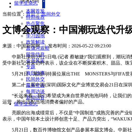
快速访问
留学生杂志
本网首发
当前位置：
首页
>
民间外交
特别推荐
热点聚焦
文博会观察：中国潮玩迭代升级
各地动态
学习园地
政策解读
来源：中国新闻网
|
发布时间：2026-05-22 09:23:00
菖蒲河观察
留学信息
中新社深圳5月21日电 (记者 蔡敏婕)“我们观察到，潮玩
会员风采
受中新社记者采访时表示，该企业在不断探索积木、甜品、珠
专题
海归故事
5月21日，泡泡玛特展位展出THE MONSTERS与FIF
民间外交
第二十二届中国(深圳)国际文化产业博览交易会21日在深
服务社会
每周访谈
“长远来看，我们希望成为来自世界的泡泡玛特，让我们的 
新闻回音
运营，推出适配当地消费者偏好的产品。
留学生杂志
亮眼的出海成绩背后，不仅是“中国制造”成熟完善的产业链
表示，中国年轻本土设计师创意十足、产品力突出，“WAKUK
5月21日，数百件博物馆文创产品参展本届文博会。中新社