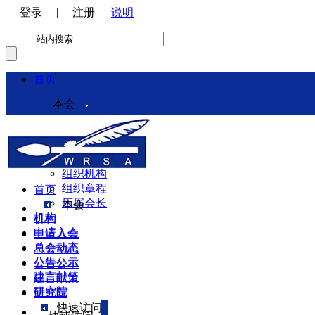
登录
|
注册
|
说明
首页
本会
本会介绍
领导机构
理事会
组织机构
组织章程
首页
历届会长
本会
机构
机构
申请入会
申请入会
总会动态
总会动态
公告公示
公告公示
建言献策
建言献策
研究院
研究院
快速访问