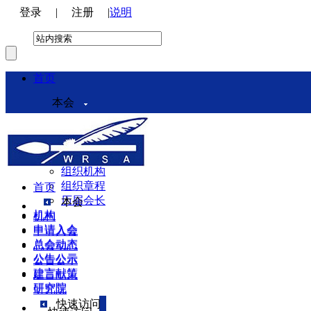
登录
|
注册
|
说明
首页
本会
本会介绍
领导机构
理事会
组织机构
组织章程
首页
历届会长
本会
机构
机构
申请入会
申请入会
总会动态
总会动态
公告公示
公告公示
建言献策
建言献策
研究院
研究院
快速访问