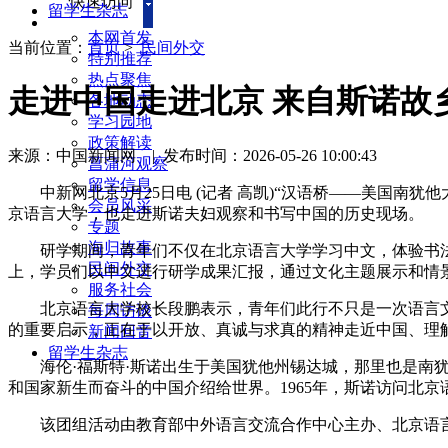
快速访问
留学生杂志
本网首发
当前位置：
首页
>
民间外交
特别推荐
热点聚焦
走进中国走进北京 来自斯诺故
各地动态
学习园地
政策解读
来源：中国新闻网
|
发布时间：2026-05-26 10:00:43
菖蒲河观察
留学信息
中新网北京5月25日电 (记者 高凯)“汉语桥——美国南
会员风采
京语言大学，也走进斯诺夫妇观察和书写中国的历史现场。
专题
海归故事
研学期间，青年们不仅在北京语言大学学习中文，体验书法
民间外交
上，学员们以中文进行研学成果汇报，通过文化主题展示和情
服务社会
北京语言大学校长段鹏表示，青年们此行不只是一次语言文
每周访谈
的重要启示，正在于以开放、真诚与求真的精神走近中国、理
新闻回音
留学生杂志
海伦·福斯特·斯诺出生于美国犹他州锡达城，那里也是南犹
和国家新生而奋斗的中国介绍给世界。1965年，斯诺访问北
该团组活动由教育部中外语言交流合作中心主办、北京语言大