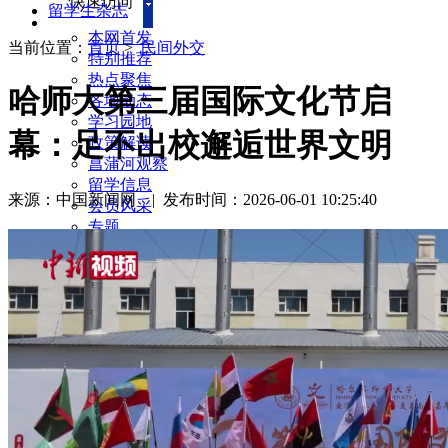
快速访问
留学生杂志
本网首发
当前位置：
首页
>
民间外交
特别推荐
热点聚焦
哈师大第三届国际文化节启
各地动态
学习园地
幕：足不出校邂逅世界文明
政策解读
菖蒲河观察
留学信息
来源：中国新闻网
|
发布时间：2026-06-01 10:25:40
会员风采
专题
海归故事
民间外交
服务社会
每周访谈
新闻回音
留学生杂志