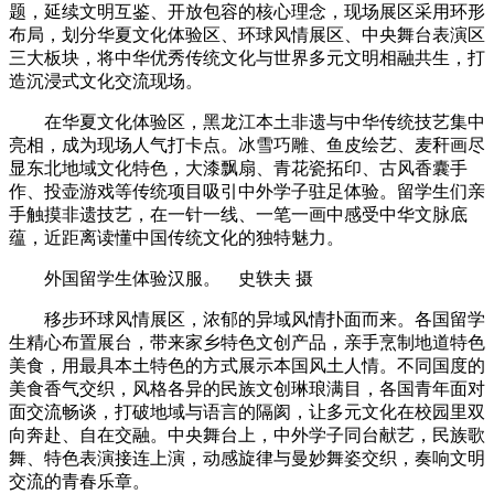
题，延续文明互鉴、开放包容的核心理念，现场展区采用环形
布局，划分华夏文化体验区、环球风情展区、中央舞台表演区
三大板块，将中华优秀传统文化与世界多元文明相融共生，打
造沉浸式文化交流现场。
在华夏文化体验区，黑龙江本土非遗与中华传统技艺集中
亮相，成为现场人气打卡点。冰雪巧雕、鱼皮绘艺、麦秆画尽
显东北地域文化特色，大漆飘扇、青花瓷拓印、古风香囊手
作、投壶游戏等传统项目吸引中外学子驻足体验。留学生们亲
手触摸非遗技艺，在一针一线、一笔一画中感受中华文脉底
蕴，近距离读懂中国传统文化的独特魅力。
外国留学生体验汉服。 史轶夫 摄
移步环球风情展区，浓郁的异域风情扑面而来。各国留学
生精心布置展台，带来家乡特色文创产品，亲手烹制地道特色
美食，用最具本土特色的方式展示本国风土人情。不同国度的
美食香气交织，风格各异的民族文创琳琅满目，各国青年面对
面交流畅谈，打破地域与语言的隔阂，让多元文化在校园里双
向奔赴、自在交融。中央舞台上，中外学子同台献艺，民族歌
舞、特色表演接连上演，动感旋律与曼妙舞姿交织，奏响文明
交流的青春乐章。