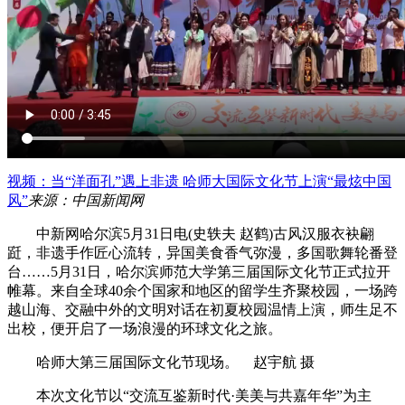
视频：当“洋面孔”遇上非遗 哈师大国际文化节上演“最炫中国
风”
来源：中国新闻网
中新网哈尔滨5月31日电(史轶夫 赵鹤)古风汉服衣袂翩
跹，非遗手作匠心流转，异国美食香气弥漫，多国歌舞轮番登
台……5月31日，哈尔滨师范大学第三届国际文化节正式拉开
帷幕。来自全球40余个国家和地区的留学生齐聚校园，一场跨
越山海、交融中外的文明对话在初夏校园温情上演，师生足不
出校，便开启了一场浪漫的环球文化之旅。
哈师大第三届国际文化节现场。 赵宇航 摄
本次文化节以“交流互鉴新时代·美美与共嘉年华”为主