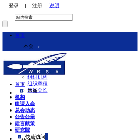
登录
|
注册
|
说明
首页
本会
本会介绍
领导机构
理事会
组织机构
组织章程
首页
历届会长
本会
机构
机构
申请入会
申请入会
总会动态
总会动态
公告公示
公告公示
建言献策
建言献策
研究院
研究院
快速访问