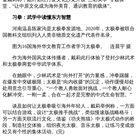
堂，“让中原文化成为海外美育、通识教育的载体”。
习拳：武学中读懂东方智慧
河南温县陈家沟是太极拳发源地。2020年，太极拳被联合
国教科文组织列入人类非物质文化遗产代表作名录。
图为16国海外华文教育工作者学习太极拳。 连晨宇 摄
作为海外国风文体传播者，戴莉此行体验了登封少林武术
和太极拳两套中华武学体系。
在她眼中，少林武术是“向外打开”的力量感，冲拳踢腿，
在爆发中突破极限；太极是“向内收摄”的沉淀，动作缓慢却处
处用意念引导重心。“一个教人勇敢面对挑战，一个教人耐心
化解冲突。一刚一柔，合在一起才是完整的中式生命智慧。”
谈及如何让太极拳吸引海外年轻人，戴莉举例称，一方面
可以结合游戏，设计“太极推手挑战”，类似慢速版战略格斗；
另一方面关联流行文化，借鉴《功夫熊猫》中太极式动作的桥
段，制造社交体验，组织夜光太极、音乐太极，让练习变成放
松又有个性的集体活动。(完)