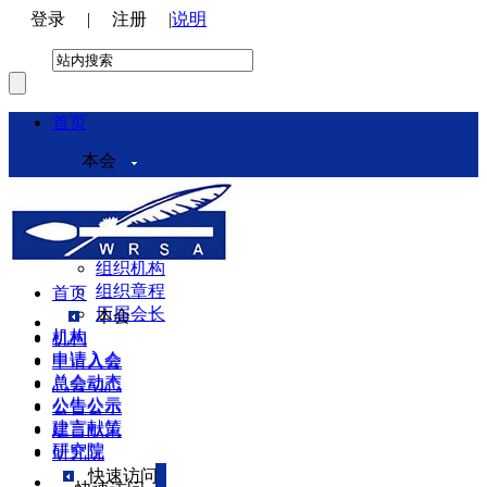
登录
|
注册
|
说明
首页
本会
本会介绍
领导机构
理事会
组织机构
组织章程
首页
历届会长
本会
机构
机构
申请入会
申请入会
总会动态
总会动态
公告公示
公告公示
建言献策
建言献策
研究院
研究院
快速访问