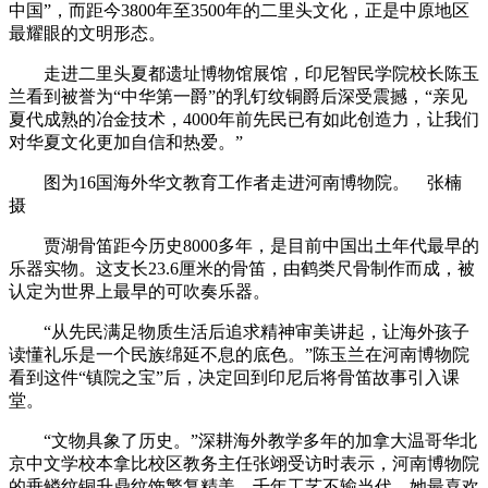
中国”，而距今3800年至3500年的二里头文化，正是中原地区
最耀眼的文明形态。
走进二里头夏都遗址博物馆展馆，印尼智民学院校长陈玉
兰看到被誉为“中华第一爵”的乳钉纹铜爵后深受震撼，“亲见
夏代成熟的冶金技术，4000年前先民已有如此创造力，让我们
对华夏文化更加自信和热爱。”
图为16国海外华文教育工作者走进河南博物院。 张楠
摄
贾湖骨笛距今历史8000多年，是目前中国出土年代最早的
乐器实物。这支长23.6厘米的骨笛，由鹤类尺骨制作而成，被
认定为世界上最早的可吹奏乐器。
“从先民满足物质生活后追求精神审美讲起，让海外孩子
读懂礼乐是一个民族绵延不息的底色。”陈玉兰在河南博物院
看到这件“镇院之宝”后，决定回到印尼后将骨笛故事引入课
堂。
“文物具象了历史。”深耕海外教学多年的加拿大温哥华北
京中文学校本拿比校区教务主任张翊受访时表示，河南博物院
的垂鳞纹铜升鼎纹饰繁复精美，千年工艺不输当代。她最喜欢