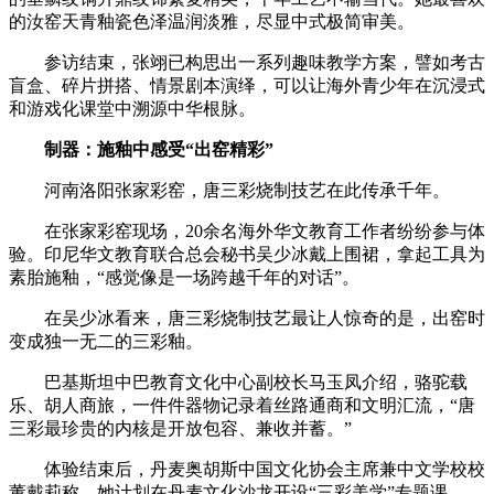
的汝窑天青釉瓷色泽温润淡雅，尽显中式极简审美。
参访结束，张翊已构思出一系列趣味教学方案，譬如考古
盲盒、碎片拼搭、情景剧本演绎，可以让海外青少年在沉浸式
和游戏化课堂中溯源中华根脉。
制器：施釉中感受“出窑精彩”
河南洛阳张家彩窑，唐三彩烧制技艺在此传承千年。
在张家彩窑现场，20余名海外华文教育工作者纷纷参与体
验。印尼华文教育联合总会秘书吴少冰戴上围裙，拿起工具为
素胎施釉，“感觉像是一场跨越千年的对话”。
在吴少冰看来，唐三彩烧制技艺最让人惊奇的是，出窑时
变成独一无二的三彩釉。
巴基斯坦中巴教育文化中心副校长马玉凤介绍，骆驼载
乐、胡人商旅，一件件器物记录着丝路通商和文明汇流，“唐
三彩最珍贵的内核是开放包容、兼收并蓄。”
体验结束后，丹麦奥胡斯中国文化协会主席兼中文学校校
董戴莉称，她计划在丹麦文化沙龙开设“三彩美学”专题课