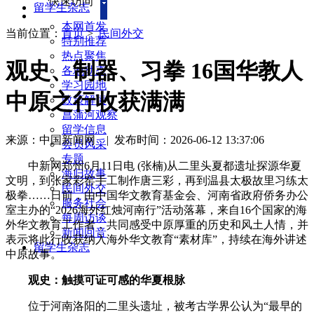
快速访问
留学生杂志
本网首发
当前位置：
首页
>
民间外交
特别推荐
热点聚焦
观史、制器、习拳 16国华教人
各地动态
学习园地
中原之行收获满满
政策解读
菖蒲河观察
留学信息
来源：中国新闻网
|
发布时间：2026-06-12 13:37:06
会员风采
专题
中新网郑州6月11日电 (张楠)从二里头夏都遗址探源华夏
海归故事
文明，到张家彩窑手工制作唐三彩，再到温县太极故里习练太
民间外交
极拳……日前，由中国华文教育基金会、河南省政府侨务办公
服务社会
室主办的“2026海外红烛河南行”活动落幕，来自16个国家的海
每周访谈
外华文教育工作者，共同感受中原厚重的历史和风土人情，并
新闻回音
表示将此行收获纳入海外华文教育“素材库”，持续在海外讲述
留学生杂志
中原故事。
观史：触摸可证可感的华夏根脉
位于河南洛阳的二里头遗址，被考古学界公认为“最早的