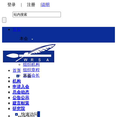
登录
|
注册
|
说明
首页
本会
本会介绍
领导机构
理事会
组织机构
组织章程
首页
历届会长
本会
机构
机构
申请入会
申请入会
总会动态
总会动态
公告公示
公告公示
建言献策
建言献策
研究院
研究院
快速访问