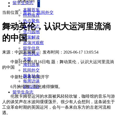
快速访问
留学生杂志
本网首发
当前位置：
首页
>
民间外交
特别推荐
热点聚焦
舞动英伦，认识大运河里流淌
各地动态
学习园地
的中国
政策解读
菖蒲河观察
留学信息
来源：中国新闻网
|
发布时间：2026-06-17 13:05:54
会员风采
专题
中新社伦敦6月16日电 题：舞动英伦，认识大运河里流淌
海归故事
的中国
民间外交
服务社会
中新社记者 欧阳开宇
每周访谈
6月的伦敦，阳光难得慷慨。
新闻回音
留学生杂志
伦敦卡姆登运河的水面被风轻轻吹皱，咖啡馆的音乐与游
人的谈笑声在水波间缓缓荡开。很少有人会想到，这条诞生于
工业革命时期的英国运河，会与一条来自东方的古老河流相
遇。