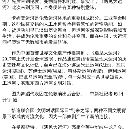
河》先后带到伦敦、曼彻斯特和利兹。事实上，《遇见大运
河》此次来到英国，本身便带有某种特别意味。
卡姆登运河是伦敦运河体系的重要组成部分。工业革命时
期，这些纵横交错的人工水道曾承担着繁忙的运输功能。如
今，货运功能早已淡出历史舞台，但运河依然深刻影响着城市
生活，并成为伦敦重要的文化和公共空间。而在中国，大运河
同样塑造了无数城市的发展轨迹。
作为中国首部世界文化遗产传播舞剧，《遇见大运河》
2017年正式开启全球巡演，作品通过舞蹈语言呈现大运河的历
史变迁与文化记忆，至今已在海外邂逅米迪运河(法国)、基尔
运河(德国)、苏伊士运河(埃及)、科林斯运河(希腊)、伊利运河
(美国)、巴拿马运河(巴拿马)等，每一站对应一条世界知名人
工运河，实现东西方运河文明对话。
图为舞蹈代表团在伦敦演出后合影。 中新社记者 欧阳
开宇 摄
恰逢联合国“文明对话国际日”到来之际，两种不同文明背
景下形成的河流文化，因为一部舞剧产生了新的连接。
在曼彻斯特，《遇见大运河》亮相全英中华端午龙舟会。