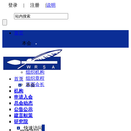
登录
|
注册
|
说明
首页
本会
本会介绍
领导机构
理事会
组织机构
组织章程
首页
历届会长
本会
机构
机构
申请入会
申请入会
总会动态
总会动态
公告公示
公告公示
建言献策
建言献策
研究院
研究院
快速访问