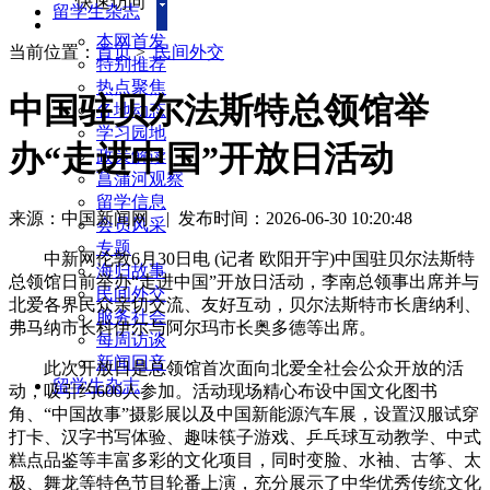
快速访问
留学生杂志
本网首发
当前位置：
首页
>
民间外交
特别推荐
热点聚焦
中国驻贝尔法斯特总领馆举
各地动态
学习园地
办“走进中国”开放日活动
政策解读
菖蒲河观察
留学信息
来源：中国新闻网
|
发布时间：2026-06-30 10:20:48
会员风采
专题
中新网伦敦6月30日电 (记者 欧阳开宇)中国驻贝尔法斯特
海归故事
总领馆日前举办“走进中国”开放日活动，李南总领事出席并与
民间外交
北爱各界民众亲切交流、友好互动，贝尔法斯特市长唐纳利、
服务社会
弗马纳市长科伊尔与阿尔玛市长奥多德等出席。
每周访谈
新闻回音
此次开放日是总领馆首次面向北爱全社会公众开放的活
留学生杂志
动，吸引约600人参加。活动现场精心布设中国文化图书
角、“中国故事”摄影展以及中国新能源汽车展，设置汉服试穿
打卡、汉字书写体验、趣味筷子游戏、乒乓球互动教学、中式
糕点品鉴等丰富多彩的文化项目，同时变脸、水袖、古筝、太
极、舞龙等特色节目轮番上演，充分展示了中华优秀传统文化