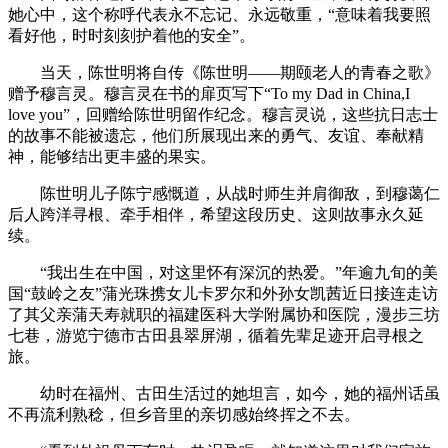
她心中，这个称呼代表永不忘记、永远敬重，“意味着我要照
看好他，时时刻刻护着他的安全”。
当天，陈世明将自传《陈世明——期颐老人的青春之歌》
赠予穆言灵。穆言灵在书的扉页写下“To my Dad in China,I
love you”，回赠给陈世明留作纪念。穆言灵说，这些抗日志士
的故事不能被遗忘，他们所展现出来的勇气、友谊、奉献精
神，能够结出更丰盛的果实。
陈世明儿子陈宁感慨道，从战时师生并肩御敌，到穆蔼仁
后人跨洋寻根、牵手相伴，希望这段历史、这则故事永久延
续。
“我出生在中国，对这里怀有深沉的热爱。”年逾九旬的美
国“鼓岭之友”蒲光珠携女儿卡罗尔和外孙女凯茜近日接连走访
了其父亲蒲天寿就职的福建医科大学附属协和医院，漫步三坊
七巷，游览宁德市古田县翠屏湖，循着先辈足迹开启寻根之
旅。
幼时在福州、古田生活过的她坦言，如今，她的福州话虽
不再流利熟稔，但乡音里的亲切感始终挥之不去。