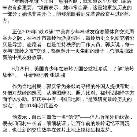
“看到外祖母下车时，热泪盈眶，就知道这里对我们家族
来说有多重要。”凯茜表示，她非常自豪，这是她家族历史的
一部分；她也非常开心，能够亲眼看到先辈曾经奋斗过的地
方。
正值2026年“鼓岭缘”中美青少年棒球友谊赛暨体育交流周
举办之际，在福州市鼓岭旅游度假区，鼓岭历史文化研究者郭
庆是导游、志愿者，也是维持秩序的工作人员。郭庆说，每一
次与“鼓岭之友”交谈，都像翻开一页尘封的册子，总能发掘出
新的中美友好故事。
6月29日，美国青少年在鼓岭万国公益社参观，了解“鼓岭
故事”。 中新网记者 张斌 摄
作为当地村民，郭庆常为来鼓岭寻根的外国人提供帮助，
凭借对鼓岭的熟悉，从地图辨识、照片比对、福州话翻译等方
面予以协助。郭庆手中有一张旧地图，“是我研究鼓岭历史的
起点”，自2018年沿用至今。
他表示，自己甘愿做一名“信使”——但凡听闻外侨线索，
便去叩问村中长者，细细核证，让百年前的鼓岭记忆不再沉
寂，也让新的交往故事在这片土地上继续生根发芽。