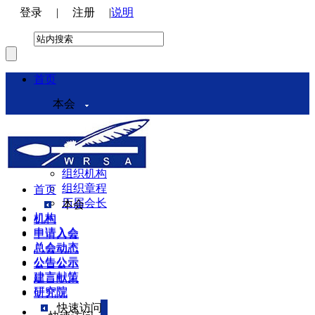
登录
|
注册
|
说明
首页
本会
本会介绍
领导机构
理事会
组织机构
组织章程
首页
历届会长
本会
机构
机构
申请入会
申请入会
总会动态
总会动态
公告公示
公告公示
建言献策
建言献策
研究院
研究院
快速访问