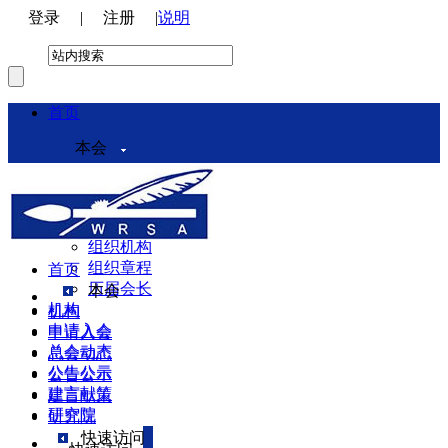
登录
|
注册
|
说明
首页
本会
本会介绍
领导机构
理事会
组织机构
组织章程
首页
历届会长
本会
机构
机构
申请入会
申请入会
总会动态
总会动态
公告公示
公告公示
建言献策
建言献策
研究院
研究院
快速访问