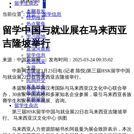
快速访问
留学生杂志
本网首发
当前位置：
首页
>
留学信息
特别推荐
热点聚焦
留学中国与就业展在马来西亚
各地动态
学习园地
吉隆坡举行
政策解读
菖蒲河观察
留学信息
来源：中国新闻网
|
发布时间：2025-03-24 09:35:02
会员风采
专题
中新网吉隆坡3月23日电 (记者 陈悦)第三届HSK留学中国
海归故事
与就业展22日在马来西亚吉隆坡举行。
民间外交
服务社会
本届展会由中国汉考国际与马来西亚汉文化中心联合举
每周访谈
办，30余家中国高校和多家知名企业参展，吸引马来西亚各族
新闻回音
裔学生和家长前来观展、咨询。
留学生杂志
第三届HSK留学中国与就业展22日在马来西亚吉隆坡举
行。 马来西亚汉文化中心 供图
马来西亚人力资源部秘书长阿兹曼为展会致辞表示，本次