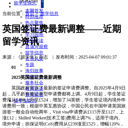
快速访问
留学生杂志
本网首发
当前位置：
首页
>
留学信息
特别推荐
热点聚焦
英国签证费最新调整——近期
各地动态
学习园地
留学资讯
政策解读
菖蒲河观察
留学信息
来源：《留学生》杂志
|
发布时间：2025-04-07 09:01:37
会员风采
专题
01
海归故事
民间外交
2025英国签证费最新调整
服务社会
英国政府官宣了最新的签证申请费调整。自2025年4月9日
每周访谈
起，几乎所有签证类型申请费都将上调。4月9日起，学生签证
新闻回音
费用从£490上升至£524，增加了34英镑，学生签证境内境外申
留学生杂志
请费用一致；根据中英互惠协议，中国公民在中国申请英国旅
游签一般会自动给两年，Visit visa申请费从£115升至£127，上
涨£12；Skilled Worker(技术工签)费用上调7%，适用于境内、
境外申请；担保证明(CoS)费用从£239涨至£525，增幅120%，