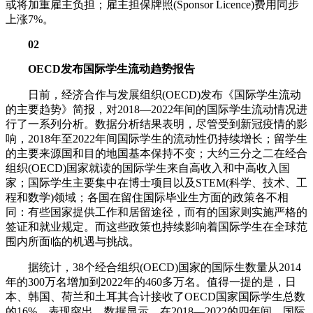
或将加重雇主负担；雇主担保牌照(Sponsor Licence)费用同步
上涨7%。
02
OECD发布国际学生流动趋势报告
日前，经济合作与发展组织(OECD)发布《国际学生流动
的主要趋势》简报，对2018—2022年间的国际学生流动情况进
行了一系列分析。数据分析结果表明，尽管受到新冠疫情的影
响，2018年至2022年间国际学生的流动性仍持续增长；留学生
的主要来源国和目的地国基本保持不变；大约三分之二在经合
组织(OECD)国家就读的国际学生来自高收入和中高收入国
家；国际学生主要集中在博士项目以及STEM(科学、技术、工
程和数学)领域；各国在留住国际毕业生方面的政策各不相
同：有些国家提供工作和居留途径，而有的国家则实施严格的
签证和就业规定。而这些政策也持续影响着国际学生在全球范
围内所面临的机遇与挑战。
据统计，38个经合组织(OECD)国家的国际生数量从2014
年的300万名增加到2022年的460多万名。值得一提的是，日
本、韩国、荷兰和土耳其合计接收了OECD国家国际学生总数
的16%，表现突出。数据显示，在2018—2022的四年间，国际