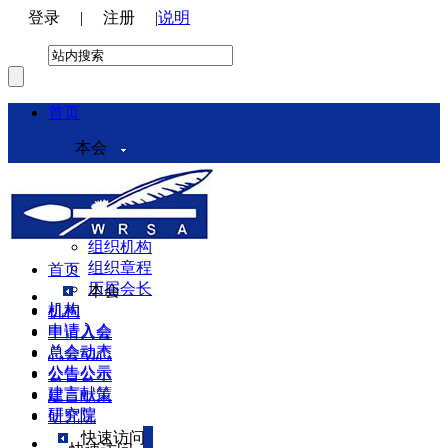
登录
|
注册
|
说明
首页
本会
本会介绍
领导机构
理事会
组织机构
组织章程
首页
历届会长
本会
机构
机构
申请入会
申请入会
总会动态
总会动态
公告公示
公告公示
建言献策
建言献策
研究院
研究院
快速访问