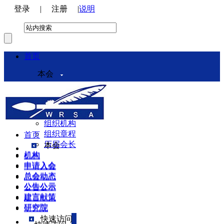
登录
|
注册
|
说明
首页
本会
本会介绍
领导机构
理事会
组织机构
组织章程
首页
历届会长
本会
机构
机构
申请入会
申请入会
总会动态
总会动态
公告公示
公告公示
建言献策
建言献策
研究院
研究院
快速访问