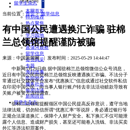
快速访问
留学生杂志
本网首发
当前位置：
首页
>
留学信息
特别推荐
热点聚焦
有中国公民遭遇换汇诈骗 驻棉
各地动态
学习园地
兰总领馆提醒谨防被骗
政策解读
菖蒲河观察
留学信息
来源：中国新闻网
|
发布时间：2025-05-29 14:44:47
会员风采
专题
中新网5月29日电 据中国驻棉兰总领馆微信公众号消息，
海归故事
近日有中国公民向驻棉兰总领馆反映遭遇换汇诈骗。不法分子
民间外交
常通过社交媒体平台发布“优惠换汇”信息或通过社交软件私信
服务社会
在印尼中国公民，向当事人银行账户转去非法活动赃款导致有
每周访谈
关账户被警方冻结调查。
新闻回音
留学生杂志
驻棉兰总领馆提醒领区中国公民提高反诈意识，遵守当地
法律法规，切勿轻信所谓“优惠汇率”等说辞，务必通过银行等
正规合法渠道换汇，保障个人财产安全。私下换汇不仅可能泄
露个人信息、造成财产损失，甚至还可能卷入洗钱、非法买卖
外汇等违法犯罪案件。