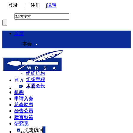
登录
|
注册
|
说明
首页
本会
本会介绍
领导机构
理事会
组织机构
组织章程
首页
历届会长
本会
机构
机构
申请入会
申请入会
总会动态
总会动态
公告公示
公告公示
建言献策
建言献策
研究院
研究院
快速访问