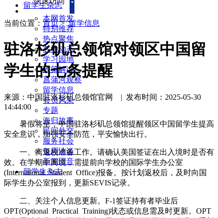
快速访问
留学生杂志
本网首发
当前位置：
首页
>
留学信息
特别推荐
热点聚焦
驻洛杉矶总领馆对领区中国留
各地动态
学习园地
学生的七条提醒
政策解读
菖蒲河观察
留学信息
来源：中国驻洛杉矶总领馆官网
|
发布时间：2025-05-30
会员风采
14:44:00
专题
海归故事
暑假将至，中国驻洛杉矶总领馆提醒领区中国留学生提高
民间外交
安全意识，加强安全防范，平安愉快出行。
服务社会
每周访谈
一、离返校准备工作。请确认美国签证在出入境时是否有
新闻回音
效。在学期中离境，需提前向学校的国际学生办公室
留学生杂志
(International Student Office)报备。按计划返校后，及时向国
际学生办公室报到，更新SEVIS记录。
二、关注个人信息更新。F-1签证持有者毕业后
OPT(Optional Practical Training)状态或信息需及时更新。OPT