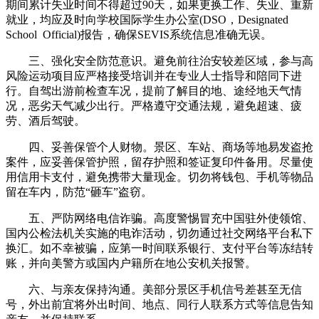
期间累计失业时间不得超过90天，如果更换工作、失业、重新
就业，均应及时向学校国际学生办公室(DSO，Designated
School Official)报告，确保SEVIS系统信息准确无误。
三、强化安全防范意识。避免前往治安较差区域，参与高
风险运动项目应严格接受培训并在专业人士指导和陪同下进
行。自驾出游前检查车况，提前了解目的地、途经地天气情
况，恶劣天气减少出行。严格遵守交通法规，避免超速、疲
劳、酒后驾驶。
四、妥善保管个人财物。景区、车站、商场等地易发盗抢
案件，应妥善保管护照，留存护照和签证复印件备用。尽量使
用信用卡支付，避免携带大量现金。切勿将钱包、手机等物品
留在车内，防范“砸车”盗窃。
五、严防网络电信诈骗。高度警惕冒充中国驻外使领馆、
国内公检法机关实施的电诈活动，切勿通过社交网络平台私下
换汇。如不幸被骗，应第一时间联系银行、支付平台等冻结转
账，并向美警方或国内户籍所在地公安机关报警。
六、与亲友保持沟通。美部分景区手机信号差甚至无信
号，外出前宜将外出时间、地点、同行人联系方式等信息告知