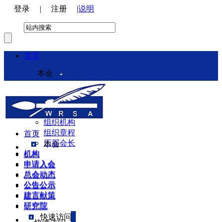
登录
|
注册
|
说明
首页
本会
本会介绍
领导机构
理事会
组织机构
组织章程
首页
历届会长
本会
机构
机构
申请入会
申请入会
总会动态
总会动态
公告公示
公告公示
建言献策
建言献策
研究院
研究院
快速访问