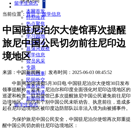
快速访问
留学生杂志
本网首发
当前位置：
首页
>
留学信息
特别推荐
热点聚焦
中国驻尼泊尔大使馆再次提醒
各地动态
学习园地
旅尼中国公民切勿前往尼印边
政策解读
菖蒲河观察
境地区
留学信息
会员风采
专题
来源：中国新闻网
|
发布时间：2025-06-03 08:45:52
海归故事
民间外交
中新网加德满都5月30日电 中国驻尼泊尔大使馆30日发布
服务社会
领事提醒称，近来，尼泊尔和印度全面强化对尼印边境地区的
每周访谈
巡逻和检查。驻尼使馆已多次提醒旅尼中国公民避免前往尼印
新闻回音
边境地区，但仍有个别中国公民未听劝告、执意前往，造成多
留学生杂志
起在尼印边境地区被印度边防部队以非法入境为由被捕事件。
为保护旅尼中国公民安全，中国驻尼泊尔使馆再次郑重提
醒中国公民切勿前往尼印边境地区：