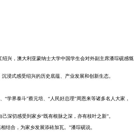
浙江绍兴，澳大利亚蒙纳士大学中国学生会对外副主席潘琮砚感慨
齐聚，沉浸式感受绍兴的历史底蕴、产业发展和创新生态。
、“学界泰斗”蔡元培、“人民好总理”周恩来等诸多名人大家，
己深切感受到家乡“既有根脉之深，亦有枝叶之新”。
态相结合，为家乡发展添砖加瓦。”潘琮砚说。