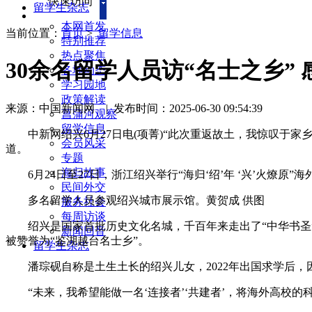
快速访问
留学生杂志
本网首发
当前位置：
首页
>
留学信息
特别推荐
热点聚焦
30余名留学人员访“名士之乡”
各地动态
学习园地
政策解读
来源：中国新闻网
|
发布时间：2025-06-30 09:54:39
菖蒲河观察
留学信息
中新网绍兴6月27日电(项菁)“此次重返故土，我惊叹于家
会员风采
道。
专题
海归故事
6月24日至27日，浙江绍兴举行“海归‘绍’年 ‘兴’火燎
民间外交
多名留学人员参观绍兴城市展示馆。黄贺成 供图
服务社会
每周访谈
绍兴是国家首批历史文化名城，千百年来走出了“中华书圣”王羲
新闻回音
被赞誉为“鉴湖越台名士乡”。
留学生杂志
潘琮砚自称是土生土长的绍兴儿女，2022年出国求学后，
“未来，我希望能做一名‘连接者’‘共建者’，将海外高校的