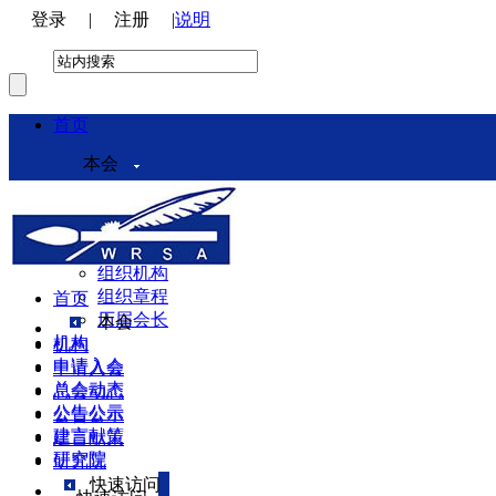
登录
|
注册
|
说明
首页
本会
本会介绍
领导机构
理事会
组织机构
组织章程
首页
历届会长
本会
机构
机构
申请入会
申请入会
总会动态
总会动态
公告公示
公告公示
建言献策
建言献策
研究院
研究院
快速访问