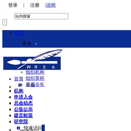
登录
|
注册
|
说明
首页
本会
本会介绍
领导机构
理事会
组织机构
组织章程
首页
历届会长
本会
机构
机构
申请入会
申请入会
总会动态
总会动态
公告公示
公告公示
建言献策
建言献策
研究院
研究院
快速访问