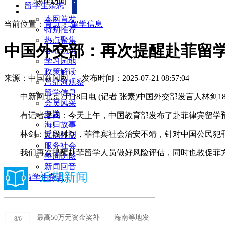
快速访问
留学生杂志
本网首发
当前位置：
首页
>
留学信息
特别推荐
热点聚焦
中国外交部：再次提醒赴菲留
各地动态
学习园地
政策解读
来源：中国新闻网
|
发布时间：2025-07-21 08:57:04
菖蒲河观察
留学信息
中新网北京7月18日电 (记者 张素)中国外交部发言人林剑1
会员风采
专题
有记者提问：今天上午，中国教育部发布了赴菲律宾留学预
海归故事
林剑：近段时间，菲律宾社会治安不靖，针对中国公民犯罪
民间外交
服务社会
我们再次提醒赴菲留学人员做好风险评估，同时也敦促菲方采
每周访谈
新闻回音
留学生杂志