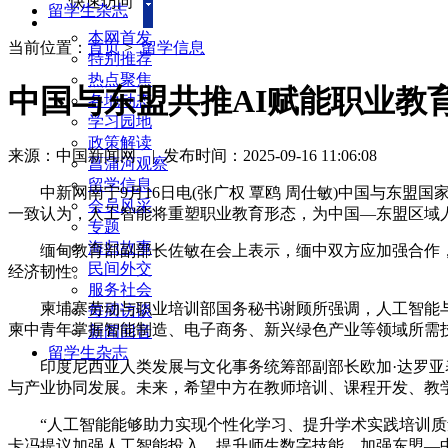
快速访问
留学生杂志
本网首发
当前位置：
首页
>
留学信息
特别推荐
热点聚焦
中国与东盟共推AI赋能职业教
各地动态
学习园地
政策解读
来源：中国新闻网
|
发布时间：2025-09-16 11:06:08
菖蒲河观察
留学信息
中新网南宁9月16日电(张广权 覃鸥 周仕敏)中国与东盟国
会员风采
一致认为，人工智能将重塑职业教育形态，为中国—东盟区域
专题
海归故事
缅甸教育部副部长佐敏在会上表示，缅中双方应加强合作，
民间外交
经济韧性。
服务社会
柬埔寨劳动与职业培训部国务秘书谢顾所强调，人工智能与
每周访谈
柬中青年掌握智能制造、电子商务、新兴绿色产业等领域所需
新闻回音
留学生杂志
印度尼西亚人类发展与文化事务统筹部副部长欧加·达罗亚表
与产业协同发展。未来，希望中方在教师培训、课程开发、教
“人工智能能够助力实现个性化学习、提升学术实践培训质量
卡冯提议加强人工智能投入，提升师生数字技能，加强东盟—