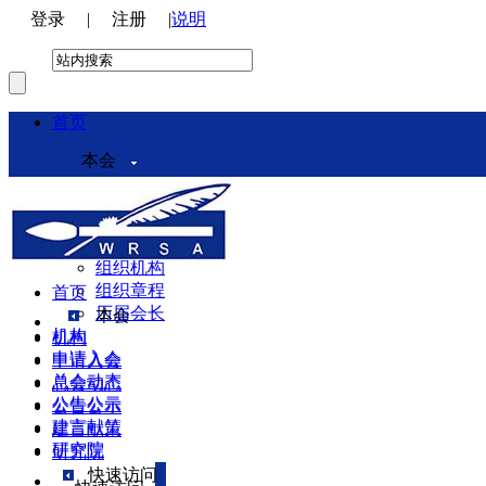
登录
|
注册
|
说明
首页
本会
本会介绍
领导机构
理事会
组织机构
组织章程
首页
历届会长
本会
机构
机构
申请入会
申请入会
总会动态
总会动态
公告公示
公告公示
建言献策
建言献策
研究院
研究院
快速访问