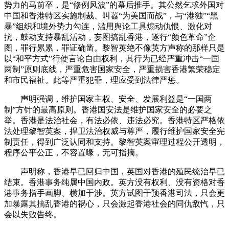
势力的马前卒，是“修例风波”的幕后推手。其公然乞求外国对
中国和香港特区实施制裁、叫嚣“为美国而战”，与“港独”“黑
暴”组织和境外势力勾连，滥用舆论工具煽动仇恨、激化对
抗，鼓动支持暴乱活动，妄图搞乱香港，遂行“颜色革命”企
图，罪行累累，罪证确凿。黎智英绝不像英方声称的那样只是
以“和平方式”行使言论自由权利，其行为已经严重冲击“一国
两制”原则底线，严重危害国家安全，严重损害香港繁荣稳定
和市民福祉。此等严重犯罪，理应受到法律严惩。
声明强调，维护国家主权、安全、发展利益是“一国两
制”方针的最高原则。香港国安法是维护国家安全的必要之
举。香港是法治社会，有法必依、违法必究。香港特区严格依
法处理黎智英案，捍卫法治权威与尊严，履行维护国家安全宪
制责任，得到广泛认同和支持。黎智英案审理过程公开透明，
程序公平公正，不容置喙，无可指摘。
声明称，香港早已回归中国，英国对香港的殖民统治早已
结束。香港事务纯属中国内政。英方没有权利、没有资格对香
港事务指手画脚、横加干涉。英方试图干预香港司法，只会更
加暴露其搞乱香港的祸心，只会激起香港社会的同仇敌忾，只
会以失败告终。