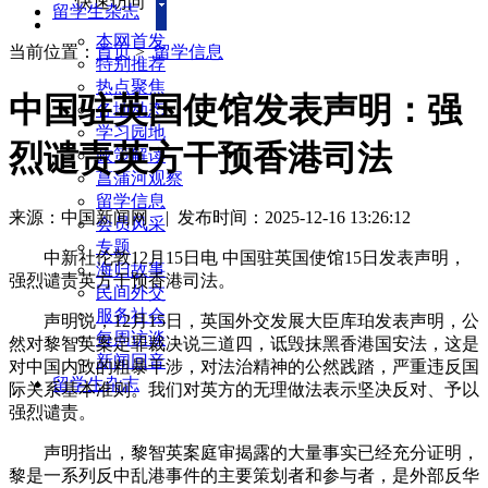
快速访问
留学生杂志
本网首发
当前位置：
首页
>
留学信息
特别推荐
热点聚焦
中国驻英国使馆发表声明：强
各地动态
学习园地
烈谴责英方干预香港司法
政策解读
菖蒲河观察
留学信息
来源：中国新闻网
|
发布时间：2025-12-16 13:26:12
会员风采
专题
中新社伦敦12月15日电 中国驻英国使馆15日发表声明，
海归故事
强烈谴责英方干预香港司法。
民间外交
服务社会
声明说，12月15日，英国外交发展大臣库珀发表声明，公
每周访谈
然对黎智英案定罪裁决说三道四，诋毁抹黑香港国安法，这是
新闻回音
对中国内政的粗暴干涉，对法治精神的公然践踏，严重违反国
留学生杂志
际关系基本准则。我们对英方的无理做法表示坚决反对、予以
强烈谴责。
声明指出，黎智英案庭审揭露的大量事实已经充分证明，
黎是一系列反中乱港事件的主要策划者和参与者，是外部反华