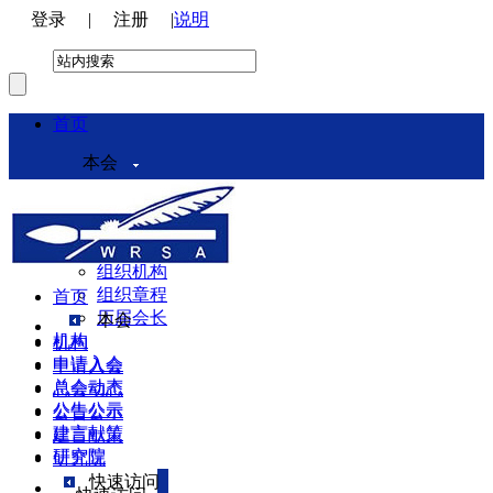
登录
|
注册
|
说明
首页
本会
本会介绍
领导机构
理事会
组织机构
组织章程
首页
历届会长
本会
机构
机构
申请入会
申请入会
总会动态
总会动态
公告公示
公告公示
建言献策
建言献策
研究院
研究院
快速访问