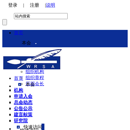
登录
|
注册
|
说明
首页
本会
本会介绍
领导机构
理事会
组织机构
组织章程
首页
历届会长
本会
机构
机构
申请入会
申请入会
总会动态
总会动态
公告公示
公告公示
建言献策
建言献策
研究院
研究院
快速访问