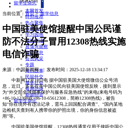
快速访问
留学生杂志
本网首发
当前位置：
首页
>
留学信息
特别推荐
热点聚焦
中国驻美使馆提醒中国公民谨
各地动态
学习园地
防不法分子冒用12308热线实施
政策解读
菖蒲河观察
电信诈骗
留学信息
会员风采
专题
来源：中国新闻网
|
发布时间：2025-12-18 13:34:17
海归故事
民间外交
中新网12月18日电 据中国驻美国大使馆微信公众号消
服务社会
息，近日，多名在美中国公民向驻美国使馆反映，接到显示
每周访谈
为“外交部全球领事保护与服务应急热线”的来电(来电号码为
新闻回音
+86-10-12308或+86-10-65612308，简称12308热线)，被告
留学生杂志
知“你在境外有违法记录，需马上回国配合调查”、“国内某地
边检机关查到有人携带你的护照出境，你的身份信息被盗
用”等。
中国驻美国使馆提醒，12308热线通常仅用于接听中国公