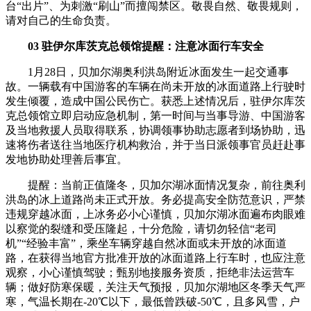
台“出片”、为刺激“刷山”而擅闯禁区。敬畏自然、敬畏规则，
请对自己的生命负责。
03 驻伊尔库茨克总领馆提醒：注意冰面行车安全
1月28日，贝加尔湖奥利洪岛附近冰面发生一起交通事
故。一辆载有中国游客的车辆在尚未开放的冰面道路上行驶时
发生倾覆，造成中国公民伤亡。获悉上述情况后，驻伊尔库茨
克总领馆立即启动应急机制，第一时间与当事导游、中国游客
及当地救援人员取得联系，协调领事协助志愿者到场协助，迅
速将伤者送往当地医疗机构救治，并于当日派领事官员赶赴事
发地协助处理善后事宜。
提醒：当前正值隆冬，贝加尔湖冰面情况复杂，前往奥利
洪岛的冰上道路尚未正式开放。务必提高安全防范意识，严禁
违规穿越冰面，上冰务必小心谨慎，贝加尔湖冰面遍布肉眼难
以察觉的裂缝和受压隆起，十分危险，请切勿轻信“老司
机”“经验丰富”，乘坐车辆穿越自然冰面或未开放的冰面道
路，在获得当地官方批准开放的冰面道路上行车时，也应注意
观察，小心谨慎驾驶；甄别地接服务资质，拒绝非法运营车
辆；做好防寒保暖，关注天气预报，贝加尔湖地区冬季天气严
寒，气温长期在-20℃以下，最低曾跌破-50℃，且多风雪，户