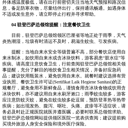
外体感温度极低，请在出行前密切关注当地天气预报和路况信
息，备足防寒衣物，尽量结伴出行，保持通讯畅通。如遇身体
不适或发生意外，请立即停止行程并寻求帮助。
04 驻登巴萨总领馆提醒：注意餐饮卫生
目前，驻登巴萨总领馆领区巴厘省等地正处于雨季，天气
炎热潮湿，垃圾有时清运不及时，易滋生蚊虫、引发疾病。
提醒：当地自来水安全等级普遍不高，部分餐饮店使用自
来水制冰，如饮用自来水或含冰块饮料，游客易患“脏水症”等
疾病。请高度注意饮食卫生，行前查阅驻登巴萨总领馆相关领
事提醒，充分了解目的地饮食卫生相关情况，并备好应急药
品；建议饮用瓶装水，避免饮用自来水。就餐时建议选择有营
业执照、餐饮卫生许可证(Sertifikat Laik Hegiene Sanitasi)的正
规餐厅，避免食用不新鲜食品，谨慎食用含冰块食物或饮用含
冰块饮料，亦不建议用自来水刷牙漱口；雨季蚊虫较多，游客
应注意防蚊灭蚊，避免在蚊虫较多处逗留，预防登革热等热带
疾病；如出现发热、腹泻、呕吐、头痛、皮疹等不适症状，请
务必及时赴正规医院就医并遵医嘱，必要时联系总领馆求助。
驻登巴萨总领馆网站提供领区医院一览表供查阅；建议提前购
买境外旅游人身安全保险和境外医疗保险。