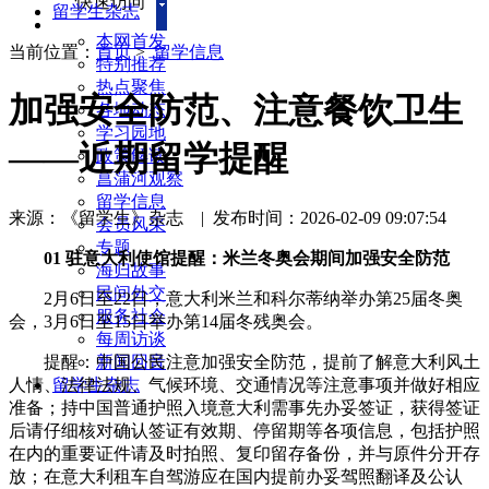
快速访问
留学生杂志
本网首发
当前位置：
首页
>
留学信息
特别推荐
热点聚焦
加强安全防范、注意餐饮卫生
各地动态
学习园地
——近期留学提醒
政策解读
菖蒲河观察
留学信息
来源：《留学生》杂志
|
发布时间：2026-02-09 09:07:54
会员风采
专题
01 驻意大利使馆提醒：米兰冬奥会期间加强安全防范
海归故事
民间外交
2月6日至22日，意大利米兰和科尔蒂纳举办第25届冬奥
服务社会
会，3月6日至15日举办第14届冬残奥会。
每周访谈
提醒：中国公民注意加强安全防范，提前了解意大利风土
新闻回音
人情、法律法规、气候环境、交通情况等注意事项并做好相应
留学生杂志
准备；持中国普通护照入境意大利需事先办妥签证，获得签证
后请仔细核对确认签证有效期、停留期等各项信息，包括护照
在内的重要证件请及时拍照、复印留存备份，并与原件分开存
放；在意大利租车自驾游应在国内提前办妥驾照翻译及公认