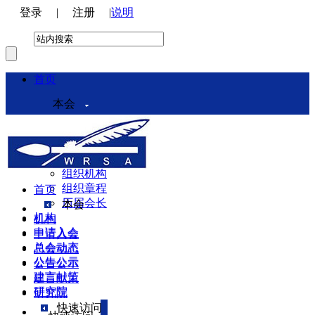
登录
|
注册
|
说明
首页
本会
本会介绍
领导机构
理事会
组织机构
组织章程
首页
历届会长
本会
机构
机构
申请入会
申请入会
总会动态
总会动态
公告公示
公告公示
建言献策
建言献策
研究院
研究院
快速访问