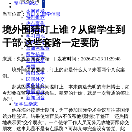
快速访问
留学生杂志
本网首发
当前位置：
首页
>
留学信息
特别推荐
热点聚焦
境外围猎盯上谁？从留学生到
各地动态
学习园地
干部 这些套路一定要防
政策解读
菖蒲河观察
留学信息
来源：央视新闻客户端
|
发布时间：2026-03-23 11:29:48
会员风采
专题
境外间谍的围猎，盯上的都是什么人？来看两个真实案
海归故事
例。
民间外交
服务社会
郝某因为被境外间谍盯上，本来前途光明的海归博士，如
每周访谈
今却要在监狱中度过余生。噩梦的开始，就是一次普通的签证
新闻回音
办理。
留学生杂志
他在海外读博士期间，为了参加国际学术会议前往某国使
馆办理签证。结果使馆官员A不仅帮他顺利批了签证，还热情
地表示要“交个朋友”。一个使馆工作人员无缘无故地要跟你交
朋友，这事儿是不是有点蹊跷？可郝某却完全没有警觉。此