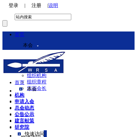
登录
|
注册
|
说明
首页
本会
本会介绍
领导机构
理事会
组织机构
组织章程
首页
历届会长
本会
机构
机构
申请入会
申请入会
总会动态
总会动态
公告公示
公告公示
建言献策
建言献策
研究院
研究院
快速访问