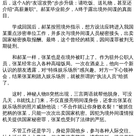
后，这个A的“友谊攻势”步步升级：请吃饭、送礼物，甚至还
介绍“高薪兼职”。郝某毕业前夕，A终于露出境外间谍的真面
目。
学成回国后，郝某按照境外指示，想方设法应聘进入我国
某重点涉密单位工作，并多次与境外间谍人员秘密接头，出卖
国家秘密换取报酬。最终，这个曾经的精英，因间谍罪被判无
期徒刑。
和郝某一样，张某也是在境外被盯上了。作为驻外公职人
员，张某经常出入各种高端饭局。一次在酒桌上，他向一个新
认识的朋友透露，对“特殊娱乐场所”感兴趣。对方一下心领神
会，结果张某刚踏入娱乐场所，就被所谓的“执法人员”给抓
了。
这时，神秘人物B突然出现，三言两语就帮他脱身。可没
几天，B就找上门来，不仅直接亮明间谍身份，还拿出张某在
娱乐场所的照片威胁他说：“不合作就让你身败名裂！”被抓住
把柄的张某，只能一次次出卖国家机密。因犯为境外间谍情报
机关提供国家秘密罪，张某也受到了法律的严惩。
不管工作还是学习，身处异国他乡，参与各种人际交往、