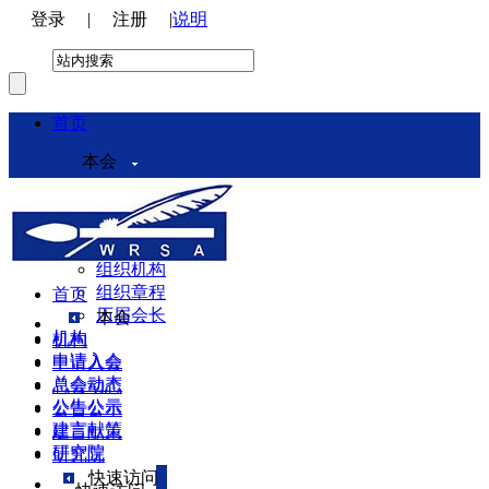
登录
|
注册
|
说明
首页
本会
本会介绍
领导机构
理事会
组织机构
组织章程
首页
历届会长
本会
机构
机构
申请入会
申请入会
总会动态
总会动态
公告公示
公告公示
建言献策
建言献策
研究院
研究院
快速访问