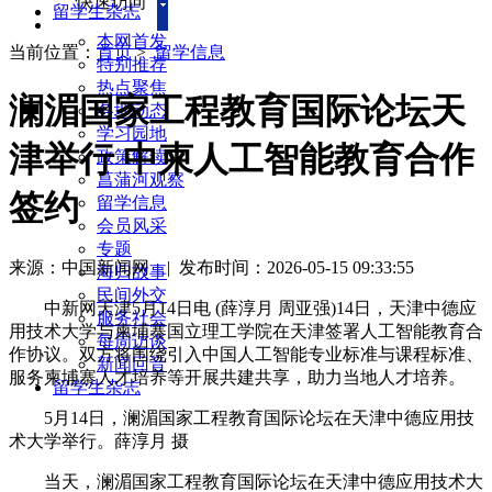
快速访问
留学生杂志
本网首发
当前位置：
首页
>
留学信息
特别推荐
热点聚焦
澜湄国家工程教育国际论坛天
各地动态
学习园地
津举行 中柬人工智能教育合作
政策解读
菖蒲河观察
签约
留学信息
会员风采
专题
来源：中国新闻网
|
发布时间：2026-05-15 09:33:55
海归故事
民间外交
中新网天津5月14日电 (薛淳月 周亚强)14日，天津中德应
服务社会
用技术大学与柬埔寨国立理工学院在天津签署人工智能教育合
每周访谈
作协议。双方将围绕引入中国人工智能专业标准与课程标准、
新闻回音
服务柬埔寨人才培养等开展共建共享，助力当地人才培养。
留学生杂志
5月14日，澜湄国家工程教育国际论坛在天津中德应用技
术大学举行。薛淳月 摄
当天，澜湄国家工程教育国际论坛在天津中德应用技术大