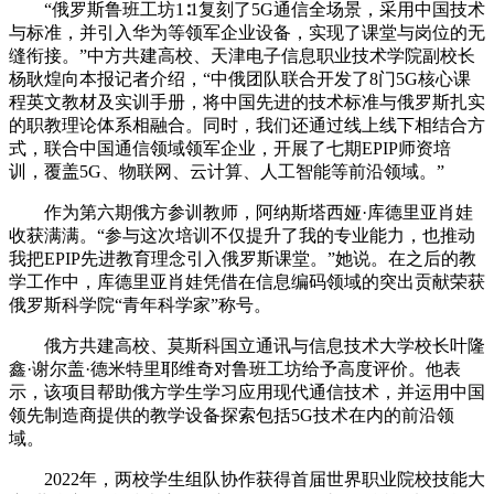
“俄罗斯鲁班工坊1∶1复刻了5G通信全场景，采用中国技术
与标准，并引入华为等领军企业设备，实现了课堂与岗位的无
缝衔接。”中方共建高校、天津电子信息职业技术学院副校长
杨耿煌向本报记者介绍，“中俄团队联合开发了8门5G核心课
程英文教材及实训手册，将中国先进的技术标准与俄罗斯扎实
的职教理论体系相融合。同时，我们还通过线上线下相结合方
式，联合中国通信领域领军企业，开展了七期EPIP师资培
训，覆盖5G、物联网、云计算、人工智能等前沿领域。”
作为第六期俄方参训教师，阿纳斯塔西娅·库德里亚肖娃
收获满满。“参与这次培训不仅提升了我的专业能力，也推动
我把EPIP先进教育理念引入俄罗斯课堂。”她说。在之后的教
学工作中，库德里亚肖娃凭借在信息编码领域的突出贡献荣获
俄罗斯科学院“青年科学家”称号。
俄方共建高校、莫斯科国立通讯与信息技术大学校长叶隆
鑫·谢尔盖·德米特里耶维奇对鲁班工坊给予高度评价。他表
示，该项目帮助俄方学生学习应用现代通信技术，并运用中国
领先制造商提供的教学设备探索包括5G技术在内的前沿领
域。
2022年，两校学生组队协作获得首届世界职业院校技能大