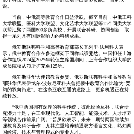
说。
当前，中俄高等教育合作日益活跃。截至目前，中俄工科
大学联盟、医科大学联盟、文化艺术大学联盟等15个同类大学
联盟汇聚了两国800多所高校，开展联合科研、协同创新，取
得一系列具有国际影响力的科研成果。
俄罗斯联邦科学和高等教育部部长瓦列里·法利科夫表
示，俄中教育合作在多边框架下同样成绩斐然。中国担任上海
合作组织2024至2025年轮值主席国期间，上海合作组织大学的
成员院校从70所扩充至125所。
俄罗斯驻华大使馆教育参赞、俄罗斯联邦科学和高等教育
部驻华代表伊戈尔·波兹尼亚科夫曾把俄中教育合作比喻为“宽
阔的双向街道”。在这条互联互通的道路上，更多机遇正在持
续释放。
“俄中两国拥有深厚的科学传统，彼此经验互补，联合研
究潜力十足，在工业现代化、人工智能、能源技术、人才培养
等领域合作前景广阔。”普罗欣表示，未来，期待两国继续加
强教育及科研合作，尤其注重培养精通双方语言文化，熟知两
国经济、技术与管理模式的专业人才。