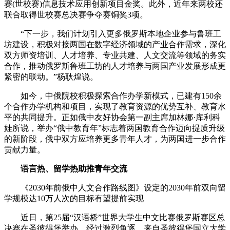
赛(世校赛)信息技术应用创新项目金奖。此外，近年来两校还
联合取得世校赛总决赛争夺赛铜奖3项。
“下一步，我们计划引入更多俄罗斯本地企业参与鲁班工
坊建设，积极对接两国在数字经济领域的产业合作需求，深化
双方师资培训、人才培养、专业共建、人文交流等领域的务实
合作，推动俄罗斯鲁班工坊的人才培养与两国产业发展形成更
紧密的联动。”杨耿煌说。
如今，中俄院校积极探索合作办学新模式，已建有150余
个合作办学机构和项目，实现了教育资源的优势互补、教育水
平的共同提升。正如俄中友好协会第一副主席加林娜·库利科
娃所说，举办“俄中教育年”标志着两国教育合作迈向提质升级
的新阶段，俄中双方应培养更多青年人才，为两国进一步合作
贡献力量。
语言热、留学热助推青年交流
《2030年前俄中人文合作路线图》设定的2030年前双向留
学规模达10万人次的目标有望提前实现
近日，第25届“汉语桥”世界大学生中文比赛俄罗斯赛区总
决赛在圣彼得堡举办。经过激烈角逐，来自圣彼得堡国立大学