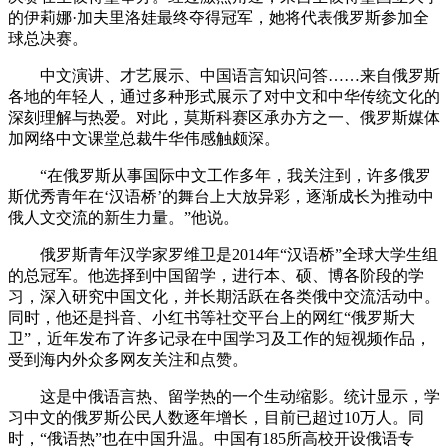
的伊莉娜·加夫里洛娃最终夺得冠军，她将代表俄罗斯参加全
球总决赛。
中文演讲、才艺展示、中国语言知识问答……来自俄罗斯
各地的年轻人，通过多种形式展示了对中文和中华传统文化的
深刻理解与热爱。对此，莫斯科赛区承办方之一、俄罗斯媒体
加网络中文课堂总裁牛华伟感触颇深。
“在俄罗斯从事国际中文工作多年，我关注到，许多俄罗
斯优秀青年在‘汉语桥’的舞台上大放异彩，逐渐成长为推动中
俄人文交流的新生力量。”他说。
俄罗斯青年汉学家罗维卫是2014年“汉语桥”全球大学生组
的总冠军。他选择到中国留学，进行本、硕、博各阶段的学
习，深入研究中国文化，并长期活跃在各类俄中交流活动中。
同时，他还是抖音、小红书等社交平台上的网红“俄罗斯大
卫”，近年发布了许多记录在中国学习及工作的短视频作品，
受到海内外众多网友关注和点赞。
这是中俄语言热、留学热的一个生动缩影。统计显示，学
习中文的俄罗斯公民人数逐年增长，目前已超过10万人。同
时，“俄语热”也在中国升温。中国有185所高校开设俄语专