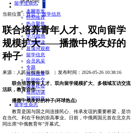
快速访问
留学生杂志
本网首发
当前位置：
首页
>
留学信息
特别推荐
热点聚焦
联合培养青年人才、双向留学
各地动态
学习园地
规模扩大——播撒中俄友好的
政策解读
菖蒲河观察
种子
留学信息
会员风采
专题
来源：人民日报海外版
|
发布时间：2026-05-26 10:38:16
海归故事
民间外交
联合培养青年人才、双向留学规模扩大、多领域互访交流
服务社会
活跃，教育合作——
每周访谈
新闻回音
播撒中俄友好的种子(环球热点)
留学生杂志
教育是国与国之间连接民心、传承友谊的重要桥梁，是功
在当代、利在千秋的崇高事业。日前，中俄两国元首在北京共
同出席“中俄教育年”开幕式。