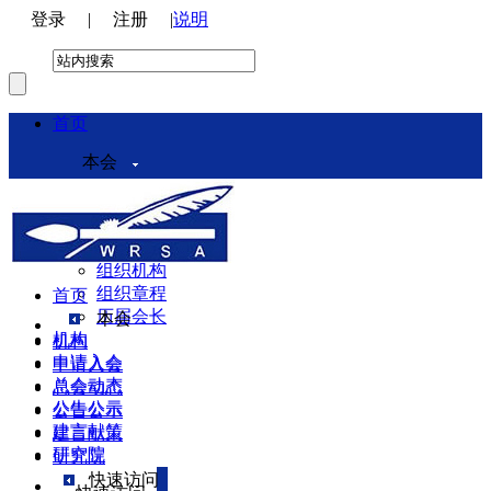
登录
|
注册
|
说明
首页
本会
本会介绍
领导机构
理事会
组织机构
组织章程
首页
历届会长
本会
机构
机构
申请入会
申请入会
总会动态
总会动态
公告公示
公告公示
建言献策
建言献策
研究院
研究院
快速访问