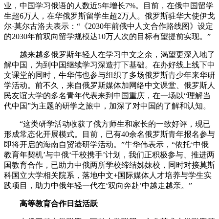
业，中国学习俄语的人数近5年增长7%。目前，在俄中国留学
生超6万人，在华俄罗斯留学生超2万人。俄罗斯驻华大使伊戈
尔·莫尔古洛夫表示：“《2030年前俄中人文合作路线图》设定
的2030年前双向留学规模达10万人次的目标有望提前实现。”
越来越多俄罗斯年轻人在学习中文之余，渴望更深入地了
解中国，为到中国继续学习深造打下基础。在办好线上线下中
文课堂的同时，牛华伟也参与组织了多场俄罗斯青少年来华研
学活动。前不久，来自俄罗斯媒体加网络中文课堂、俄罗斯人
民友谊大学的多名青年代表来到中国重庆，在一场以“理解当
代中国”为主题的研学之旅中，加深了对中国的了解和认知。
“这类研学活动收获了俄方师生和家长的一致好评，现已
形成常态化开展模式。目前，已有40余名俄罗斯青年报名参与
即将开启的海南自贸港研学活动。”牛华伟表示，“依托‘中俄
教育年契机’与中俄‘千校携手’计划，我们正积极参与、推进两
国教育合作，已助力中俄两所学校缔结姊妹校，同时对接莫斯
科国立大学相关院系，落地中文+国际媒体人才培养与学生实
践项目，助力中俄年轻一代在‘双向奔赴’中越走越亲。”
高等教育合作日益活跃