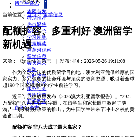
快速访问
留学生杂志
本网首发
当前位置：
首页
>
留学信息
特别推荐
热点聚焦
配额扩容、多重利好 澳洲留学
各地动态
学习园地
新机遇
政策解读
菖蒲河观察
留学信息
来源：《留学生》杂志
|
发布时间：2026-05-26 19:11:08
会员风采
专题
作为全球公认的优质留学目的地，澳大利亚凭借雄厚的国
海归故事
家实力、多元包容的社会环境与顶尖的教育资源，吸引着全球
民间外交
超190个国家和地区的学生前往学习。
服务社会
每周访谈
近日，启德教育发布《2026澳大利亚留学报告》。“29.5
新闻回音
万配额”“八大扩招”等字眼，在留学生和家长眼中激起了涟
留学生杂志
漪。一系列利好政策的推出，为中国学生带来了冲击名校的黄
金窗口期。
配额扩容 非八大成了最大赢家？