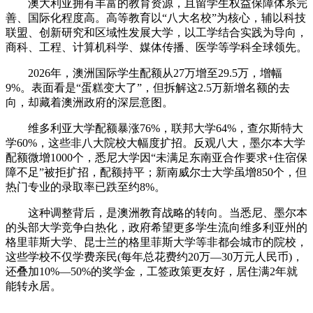
澳大利亚拥有丰富的教育资源，且留学生权益保障体系完
善、国际化程度高。高等教育以“八大名校”为核心，辅以科技
联盟、创新研究和区域性发展大学，以工学结合实践为导向，
商科、工程、计算机科学、媒体传播、医学等学科全球领先。
2026年，澳洲国际学生配额从27万增至29.5万，增幅
9%。表面看是“蛋糕变大了”，但拆解这2.5万新增名额的去
向，却藏着澳洲政府的深层意图。
维多利亚大学配额暴涨76%，联邦大学64%，查尔斯特大
学60%，这些非八大院校大幅度扩招。反观八大，墨尔本大学
配额微增1000个，悉尼大学因“未满足东南亚合作要求+住宿保
障不足”被拒扩招，配额持平；新南威尔士大学虽增850个，但
热门专业的录取率已跌至约8%。
这种调整背后，是澳洲教育战略的转向。当悉尼、墨尔本
的头部大学竞争白热化，政府希望更多学生流向维多利亚州的
格里菲斯大学、昆士兰的格里菲斯大学等非都会城市的院校，
这些学校不仅学费亲民(每年总花费约20万—30万元人民币)，
还叠加10%—50%的奖学金，工签政策更友好，居住满2年就
能转永居。