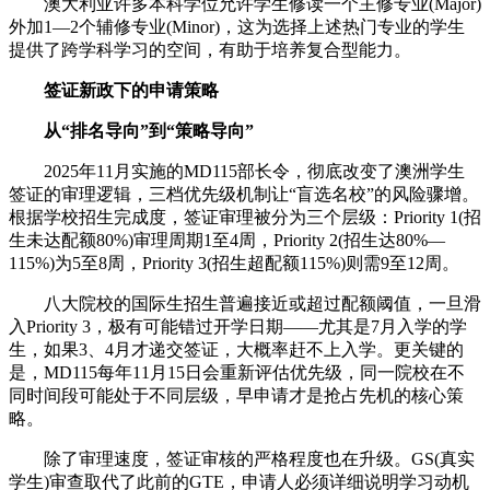
澳大利亚许多本科学位允许学生修读一个主修专业(Major)
外加1—2个辅修专业(Minor)，这为选择上述热门专业的学生
提供了跨学科学习的空间，有助于培养复合型能力。
签证新政下的申请策略
从“排名导向”到“策略导向”
2025年11月实施的MD115部长令，彻底改变了澳洲学生
签证的审理逻辑，三档优先级机制让“盲选名校”的风险骤增。
根据学校招生完成度，签证审理被分为三个层级：Priority 1(招
生未达配额80%)审理周期1至4周，Priority 2(招生达80%—
115%)为5至8周，Priority 3(招生超配额115%)则需9至12周。
八大院校的国际生招生普遍接近或超过配额阈值，一旦滑
入Priority 3，极有可能错过开学日期——尤其是7月入学的学
生，如果3、4月才递交签证，大概率赶不上入学。更关键的
是，MD115每年11月15日会重新评估优先级，同一院校在不
同时间段可能处于不同层级，早申请才是抢占先机的核心策
略。
除了审理速度，签证审核的严格程度也在升级。GS(真实
学生)审查取代了此前的GTE，申请人必须详细说明学习动机