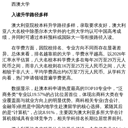
西澳大学
入读升学路径多样
澳大利亚院校本科升学路径多样，录取要求友好，澳大利
亚八大名校中除墨尔本大学外的七所大学均认可中国高考成
绩，并同时可通过本科预科或国际大一等衔接路径入读。
在学费方面，因院校排名、专业方向不同而存在显著差
异。总体来看，排名越靠前的大学，学费水平越高。以2026年
汇率水平估算，八大名校本科学费大多在每年20万至29万元人
民币之间，而非八大名校则在16万至25万元人民币之间，八大
相较于非八大，平均学费高出约6万至7万元人民币。从学科方
向看，热门申请领域普遍学费更高。
数据显示，赴澳本科申请热度最高的TOP10专业中，“泛
商务类”专业以19.57%的占比位居首位，体现出商科大类在专
业覆盖面与就业方向上的明显优势。商科相关专业(含会计、
金融等)依然是中国内地学生赴澳留学的核心选择。紧随其后
的是“计算机”，占比8.91%，主要因为澳大利亚多所大学在计
算机领域具有全球竞争力，相关学科排名长期位居世界前列。