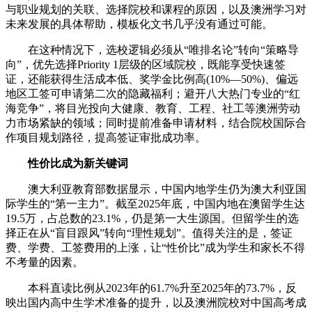
与职业规划的关联、选择院校和课程的原因，以及澳洲学习对
未来发展的具体帮助，模板化文书几乎没有通过可能。
在这种情况下，选校逻辑必须从“唯排名论”转向“策略导
向”，优先选择Priority 1层级的区域院校，既能享受快速签
证，还能获得生活成本低、奖学金比例高(10%—50%)、偏远
地区工签可申请第二次的隐藏福利；避开八大热门专业的“红
海竞争”，将目光投向大健康、教育、工程、社工等澳洲劳动
力市场紧缺的领域；同时提前准备申请材料，结合院校国际合
作项目规划路径，提高签证审批成功率。
性价比成为新关键词
澳大利亚教育部数据显示，中国内地学生仍为澳大利亚国
际学生的“第一主力”。截至2025年底，中国内地在澳留学生达
19.5万，占总数的23.1%，仍是第一大生源国。但留学生的选
择正在从“盲目跟风”转向“理性规划”。值得关注的是，签证
费、学费、工签费用的上涨，让“性价比”成为学生和家长不得
不考量的因素。
本科直读比例从2023年的61.7%升至2025年的73.7%，反
映出国内高中生学术准备的提升，以及澳洲院校对中国高考成