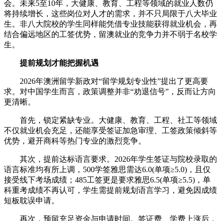
会。未来5至10年，大健康、教育、工程等领域的就业人数仍
将持续增长，这些岗位对人才的需求，并不只局限于八大毕业
生。非八大院校的学生同样能凭借专业技能获得就业机会，再
结合偏远地区的工签优势，留澳就业的竞争力并不弱于名校学
生。
提前规划才能把握机遇
2026年澳洲留学新政对“留学规划专业性”提出了更高要
求。对中国学生而言，政策调整并非“劝退信号”，反而让方向
更清晰。
首先，锁定紧缺专业。大健康、教育、工程、社工等领域
不仅就业机会充足，还能享受签证加急审理、工签政策倾斜等
优势，避开商科等热门专业的激烈竞争。
其次，提前达标语言要求。2026年学生签证与院校录取的
语言标准均有所上调，500学签雅思需达6.0(单项≥5.0)，且仅
接受线下考场成绩；485工签更是要求雅思6.5(单项≥5.5)，单
科重考成绩不再认可，学生需提前规划语言学习，避免因成绩
短板耽误申请。
再次，预留充足资金与申请时间。签证费、学费上涨后，