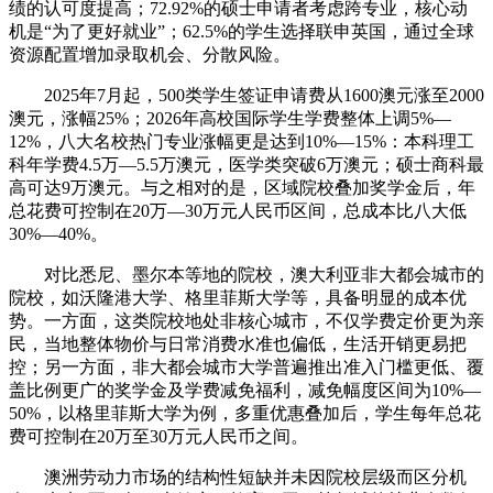
绩的认可度提高；72.92%的硕士申请者考虑跨专业，核心动
机是“为了更好就业”；62.5%的学生选择联申英国，通过全球
资源配置增加录取机会、分散风险。
2025年7月起，500类学生签证申请费从1600澳元涨至2000
澳元，涨幅25%；2026年高校国际学生学费整体上调5%—
12%，八大名校热门专业涨幅更是达到10%—15%：本科理工
科年学费4.5万—5.5万澳元，医学类突破6万澳元；硕士商科最
高可达9万澳元。与之相对的是，区域院校叠加奖学金后，年
总花费可控制在20万—30万元人民币区间，总成本比八大低
30%—40%。
对比悉尼、墨尔本等地的院校，澳大利亚非大都会城市的
院校，如沃隆港大学、格里菲斯大学等，具备明显的成本优
势。一方面，这类院校地处非核心城市，不仅学费定价更为亲
民，当地整体物价与日常消费水准也偏低，生活开销更易把
控；另一方面，非大都会城市大学普遍推出准入门槛更低、覆
盖比例更广的奖学金及学费减免福利，减免幅度区间为10%—
50%，以格里菲斯大学为例，多重优惠叠加后，学生每年总花
费可控制在20万至30万元人民币之间。
澳洲劳动力市场的结构性短缺并未因院校层级而区分机