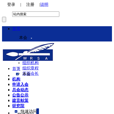
登录
|
注册
|
说明
首页
本会
本会介绍
领导机构
理事会
组织机构
组织章程
首页
历届会长
本会
机构
机构
申请入会
申请入会
总会动态
总会动态
公告公示
公告公示
建言献策
建言献策
研究院
研究院
快速访问