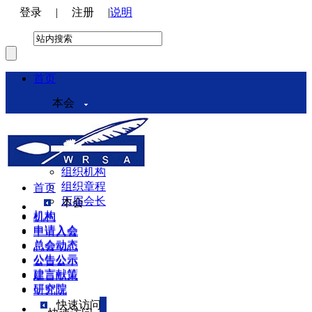
登录
|
注册
|
说明
首页
本会
本会介绍
领导机构
理事会
组织机构
组织章程
首页
历届会长
本会
机构
机构
申请入会
申请入会
总会动态
总会动态
公告公示
公告公示
建言献策
建言献策
研究院
研究院
快速访问