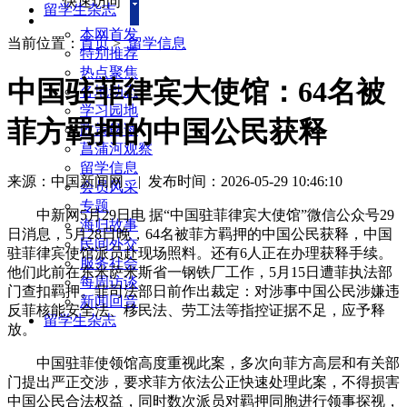
快速访问
留学生杂志
本网首发
当前位置：
首页
>
留学信息
特别推荐
热点聚焦
中国驻菲律宾大使馆：64名被
各地动态
学习园地
菲方羁押的中国公民获释
政策解读
菖蒲河观察
留学信息
来源：中国新闻网
|
发布时间：2026-05-29 10:46:10
会员风采
专题
中新网5月29日电 据“中国驻菲律宾大使馆”微信公众号29
海归故事
日消息，5月28日晚，64名被菲方羁押的中国公民获释，中国
民间外交
驻菲律宾使馆派员赴现场照料。还有6人正在办理获释手续。
服务社会
他们此前在东米萨米斯省一钢铁厂工作，5月15日遭菲执法部
每周访谈
门查扣羁押。菲司法部日前作出裁定：对涉事中国公民涉嫌违
新闻回音
反菲核能安全法、移民法、劳工法等指控证据不足，应予释
留学生杂志
放。
中国驻菲使领馆高度重视此案，多次向菲方高层和有关部
门提出严正交涉，要求菲方依法公正快速处理此案，不得损害
中国公民合法权益，同时数次派员对羁押同胞进行领事探视，