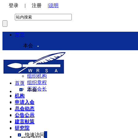
登录
|
注册
|
说明
首页
本会
本会介绍
领导机构
理事会
组织机构
组织章程
首页
历届会长
本会
机构
机构
申请入会
申请入会
总会动态
总会动态
公告公示
公告公示
建言献策
建言献策
研究院
研究院
快速访问