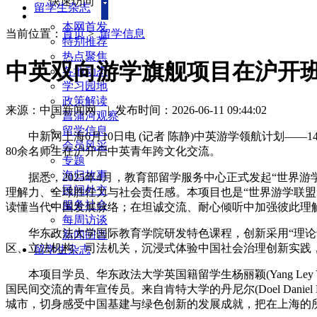
快速访问
留学生杂志
本网首发
当前位置：
首页
>
留学信息
特别推荐
热点聚焦
中英双向游学旗舰项目在沪开班
各地动态
学习园地
政策解读
来源：中国新闻网
|
发布时间：2026-06-11 09:44:02
菖蒲河观察
留学信息
中新网上海6月10日电 (记者 陈静)中英游学领航计划——
会员风采
80余名师生在沪开启中英青年跨文化交流。
专题
海归故事
据悉，2025年4月，教育部留学服务中心正式发起“世界游
民间外交
理解力、全球胜任力与社会责任感。本项目也是“世界游学联
服务社会
读懂当代中国发展脉络；在坦诚交流、耐心倾听中加强彼此理
每周访谈
华东政法大学国际教育学院研发特色课程，创新采用“理论讲
新闻回音
区、立法机构、司法机关，沉浸式体验中国社会治理创新实践
留学生杂志
本项目学员、华东政法大学英国籍留学生杨丽颖(Yang Le
国民间交流的青年宣传员。来自肯特大学的丹尼尔(Doel Da
城市，切身感受中国基建与绿色创新的发展成就，把在上海的