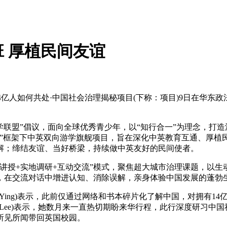
 厚植民间友谊
14亿人如何共处·中国社会治理揭秘项目(下称：项目)9日在华
学联盟”倡议，面向全球优秀青少年，以“知行合一”为理念，打
盟”框架下中英双向游学旗舰项目，旨在深化中英教育互通、厚植
解；缔结友谊、当好桥梁，持续做中英友好的民间使者。
授+实地调研+互动交流”模式，聚焦超大城市治理课题，以生
，在交流对话中增进认知、消除误解，亲身体验中国发展的蓬勃
y Ying)表示，此前仅通过网络和书本碎片化了解中国，对拥有
niel Lee)表示，她数月来一直热切期盼来华行程，此行深度研
所见所闻带回英国校园。