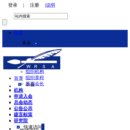
登录
|
注册
|
说明
首页
本会
本会介绍
领导机构
理事会
组织机构
组织章程
首页
历届会长
本会
机构
机构
申请入会
申请入会
总会动态
总会动态
公告公示
公告公示
建言献策
建言献策
研究院
研究院
快速访问