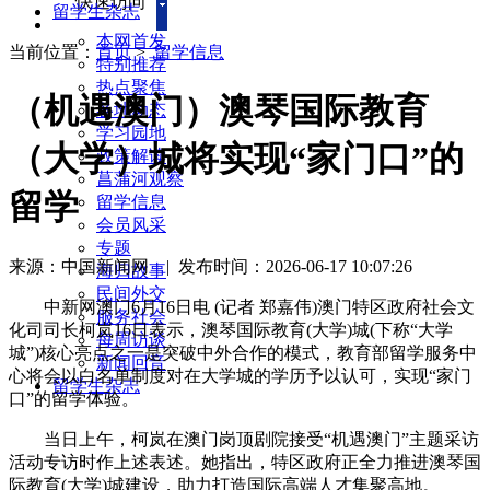
快速访问
留学生杂志
本网首发
当前位置：
首页
>
留学信息
特别推荐
热点聚焦
（机遇澳门）澳琴国际教育
各地动态
学习园地
（大学）城将实现“家门口”的
政策解读
菖蒲河观察
留学
留学信息
会员风采
专题
来源：中国新闻网
|
发布时间：2026-06-17 10:07:26
海归故事
民间外交
中新网澳门6月16日电 (记者 郑嘉伟)澳门特区政府社会文
服务社会
化司司长柯岚16日表示，澳琴国际教育(大学)城(下称“大学
每周访谈
城”)核心亮点之一是突破中外合作的模式，教育部留学服务中
新闻回音
心将会以白名单制度对在大学城的学历予以认可，实现“家门
留学生杂志
口”的留学体验。
当日上午，柯岚在澳门岗顶剧院接受“机遇澳门”主题采访
活动专访时作上述表述。她指出，特区政府正全力推进澳琴国
际教育(大学)城建设，助力打造国际高端人才集聚高地。