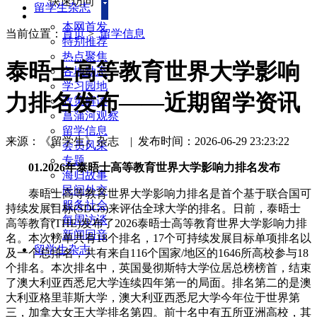
快速访问
留学生杂志
本网首发
当前位置：
首页
>
留学信息
特别推荐
热点聚焦
泰晤士高等教育世界大学影响
各地动态
学习园地
力排名发布——近期留学资讯
政策解读
菖蒲河观察
留学信息
来源：《留学生》杂志
|
发布时间：2026-06-29 23:23:22
会员风采
专题
01.2026年泰晤士高等教育世界大学影响力排名发布
海归故事
民间外交
泰晤士高等教育世界大学影响力排名是首个基于联合国可
服务社会
持续发展目标(SDGs)来评估全球大学的排名。日前，泰晤士
每周访谈
高等教育(THE)发布了2026泰晤士高等教育世界大学影响力排
新闻回音
名。本次榜单共有18个排名，17个可持续发展目标单项排名以
留学生杂志
及一个总排名，共有来自116个国家/地区的1646所高校参与18
个排名。本次排名中，英国曼彻斯特大学位居总榜榜首，结束
了澳大利亚西悉尼大学连续四年第一的局面。排名第二的是澳
大利亚格里菲斯大学，澳大利亚西悉尼大学今年位于世界第
三，加拿大女王大学排名第四。前十名中有五所亚洲高校，其