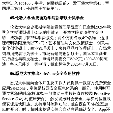
大学进入Top100，牛津、剑桥稳居前5，爱丁堡大学第41，帝
国理工第14，伦敦国王学院第42。
05.伦敦大学金史密斯学院新增硕士奖学金
伦敦大学金史密斯学院创意管理学院面向已拿到2026年秋
季入学授课型硕士Offer的申请者，开放学院专项奖学金申
请：成功者可获25%学费减免；两个方向各设4个名额。适用
课程明确限定为以下7门：艺术管理与文化政策硕士，创意与
文化创业硕士，商业管理硕士，奢侈品品牌管理硕士，市场营
销与消费者行为硕士，市场营销与创新硕士，国际零售商业、
可持续性与科技硕士。申请只需提交CV(≤2页)+300–500词陈
述；每人只能选一类申请，截止标注为2026年7月31日。
06.悉尼大学推出SafeZone安全应用软件
悉尼大学面向全体师生及工作人员提供一款官方免费安全
应用SafeZone，定位是校园安全应急体系的一部分。使用时可
通过紧急呼叫/急救请求/一般协助三类按钮直连校园 Protective
Services(24小时值班安保)，触发警报时会安全共享实时位置以
便安保最快到达。支持定时签到功能，独自夜自习/实验室加
班时开启计时，超时未签退安保会自动联系确认安全。App还