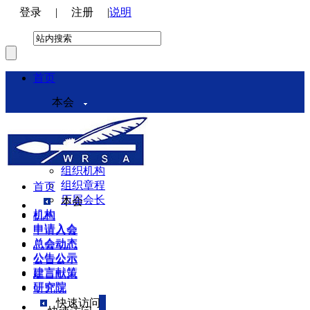
登录
|
注册
|
说明
首页
本会
本会介绍
领导机构
理事会
组织机构
组织章程
首页
历届会长
本会
机构
机构
申请入会
申请入会
总会动态
总会动态
公告公示
公告公示
建言献策
建言献策
研究院
研究院
快速访问