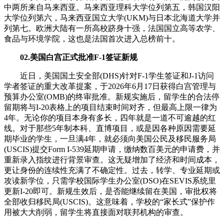
中两所来自马来西亚。马来西亚理科大学位列第五，韩国汉阳
大学位列第六，马来西亚国立大学(UKM)与日本北海道大学并
列第七。欧洲大陆有一所高校跻身十强，法国国立高等农学、
食品与环境学院，这也是法国首次进入总榜前十。
02.美国白宫正式批准F-1签证新规
近日，美国国土安全部(DHS)针对F-1学生签证和J-1访问
学者签证的重大改革提案，于2026年6月17日获得白宫管理与
预算办公室(OMB)的终审批准。新规实施后，留学生的合法停
留期将与I-20表格上的项目结束时间对齐，但最高上限一律为
4年。无论你的项目本身有多长，四年就是一道不可逾越的红
线。对于那些5年制本科、直博项目，或是因各种原因需要延
期毕业的学生，一旦满4年，就必须向美国公民及移民服务局
(USCIS)提交Form I-539延期申请，缴纳数百美元的申请费，并
重新录入指纹进行背景审查。这无疑增加了经济和时间成本，
更让身份的连续性充满了不确定性。过去，转学、专业延期或
攻读新学位，只需学校国际学生办公室(DSO)在SEVIS系统里
更新I-20即可。新规生效后，是否能继续留在美国，审批权将
全部收归移民局(USCIS)。这意味着，学校的“家长式”保护作
用被大大削弱，留学生将直接面对联邦机构的审查。