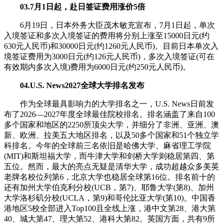
03.7月1日起，赴日签证费用涨价5倍
6月19日，日本外务大臣茂木敏充宣布，7月1日起，单次
入境签证和多次入境签证的费用将分别上涨至15000日元(约
630元人民币)和30000日元(约1260元人民币)。目前日本单次入
境签证费用为3000日元(约126元人民币)，多次入境签证(可在
有效期内多次入境)费用为6000日元(约250元人民币)。
04.U.S. News2027全球大学排名发布
作为全球最具影响力的大学排名之一，U.S. News日前发
布了2026—2027年度全球最佳院校排名。排名涵盖了来自100
多个国家和地区的2250所顶尖大学，并细分了非洲、亚洲、澳
新、欧洲、拉美五大地区排名，以及50多个国家和51个独立学
科排名。今年的全球前三名依旧是哈佛大学、麻省理工学院
(MIT)和斯坦福大学，而牛津大学和剑桥大学则稳居第四、第
五位。然而，最大的亮点无疑是清华大学，成功超越众多美英
老牌名校位列第6，北京大学也稳居全球第16位。排名前十的
还有加州大学伯克利分校(UCB，第7)、耶鲁大学(第8)、加州
大学洛杉矶分校(UCLA，第9)和哥伦比亚大学(第10)。中国香
港地区5校全部进入Top100且全线上涨，港中文第28、港大第
40、城大第47、理大第52、港科大第82。英国方面，共有9所