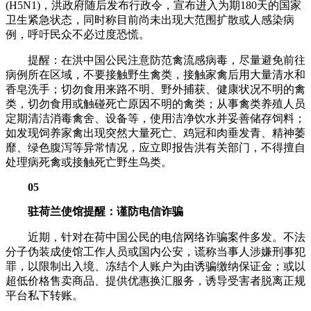
(H5N1)，洪政府随后发布行政令，宣布进入为期180天的国家
卫生紧急状态，同时称目前尚未出现大范围扩散或人感染病
例，呼吁民众不必过度恐慌。
提醒：在洪中国公民注意防范禽流感病毒，尽量避免前往
病例所在区域，不要接触野生禽类，接触家禽后用大量清水和
香皂洗手；切勿食用来路不明、野外捕获、健康状况不明的禽
类，切勿食用或触碰死亡原因不明的禽类；从事禽类养殖人员
定期清洁消毒禽舍、设备等，使用洁净饮水并妥善储存饲料；
如发现饲养家禽出现突然大量死亡、鸡冠和肉垂发青、精神萎
靡、绿色腹泻等异常情况，应立即报告洪有关部门，不得擅自
处理病死禽或接触死亡野生鸟类。
05
驻荷兰使馆提醒：谨防电信诈骗
近期，针对在荷中国公民的电信网络诈骗案件多发。不法
分子伪装成使馆工作人员或国内公安，谎称当事人涉嫌刑事犯
罪，以限制出入境、冻结个人账户为由诱骗缴纳保证金；或以
超低价格售卖商品、提供优惠换汇服务，诱导受害者脱离正规
平台私下转账。