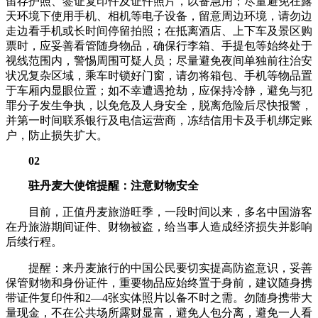
留存护照、签证复印件及证件照片，以备急用；尽量避免在露
天环境下使用手机、相机等电子设备，留意周边环境，请勿边
走边看手机或长时间停留拍照；在抵离酒店、上下车及景区购
票时，应妥善看管随身物品，确保行李箱、手提包等始终处于
视线范围内，警惕周围可疑人员；尽量避免夜间单独前往治安
状况复杂区域，乘车时锁好门窗，请勿将箱包、手机等物品置
于车厢内显眼位置；如不幸遭遇抢劫，应保持冷静，避免与犯
罪分子发生争执，以免危及人身安全，脱离危险后尽快报警，
并第一时间联系银行及电信运营商，冻结信用卡及手机绑定账
户，防止损失扩大。
02
驻丹麦大使馆提醒：注意财物安全
目前，正值丹麦旅游旺季，一段时间以来，多名中国游客
在丹旅游期间证件、财物被盗，给当事人造成经济损失并影响
后续行程。
提醒：来丹麦旅行的中国公民要切实提高防盗意识，妥善
保管财物和身份证件，重要物品应始终置于身前，建议随身携
带证件复印件和2—4张实体照片以备不时之需。勿随身携带大
量现金，不在公共场所露财显富，避免人包分离，避免一人看