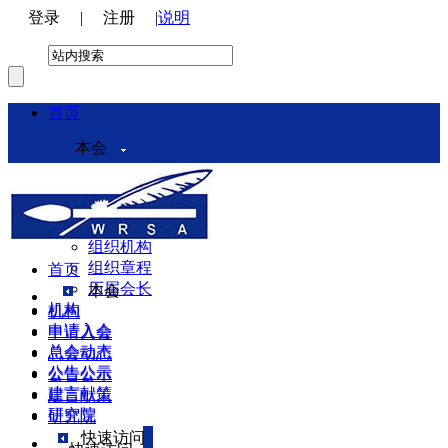
登录
|
注册
|
说明
首页
本会
本会介绍
领导机构
理事会
组织机构
组织章程
首页
历届会长
本会
机构
机构
申请入会
申请入会
总会动态
总会动态
公告公示
公告公示
建言献策
建言献策
研究院
研究院
快速访问