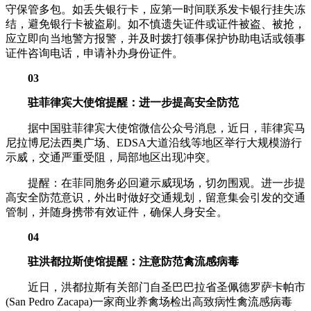
守保管多包。如丢失银行卡，应第一时间联系发卡银行挂失冻
结，避免银行卡被盗刷。如不慎遗失证件或证件被盗、被抢，
应立即向当地警方报警，并及时拨打领事保护协助电话或领事
证件咨询电话，申请补办身份证件。
03
驻菲律宾大使馆提醒：进一步提高安全防范
据中国驻菲律宾大使馆微信公众号消息，近日，菲律宾马
尼拉博尼法西奥广场、EDSA大道沿线等地区举行大规模游行
示威，交通严重受阻，局部地区出现冲突。
提醒：在菲同胞务必回避示威现场，切勿围观。进一步提
高安全防范意识，外出时做好交通规划，留意集会引发的交通
管制，并随身携带有效证件，确保人身安全。
04
驻洪都拉斯使馆提醒：注意防范禽流感病毒
近日，洪都拉斯有关部门自圣巴巴拉省圣佩德罗萨卡帕市
(San Pedro Zacapa)一家商业养禽场检出高致病性禽流感病毒