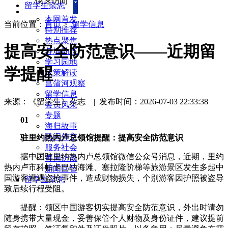
快速访问
留学生杂志
本网首发
当前位置：
首页
>
留学信息
特别推荐
热点聚焦
提高安全防范意识——近期留
各地动态
学习园地
学提醒
政策解读
菖蒲河观察
留学信息
来源：《留学生》杂志
|
发布时间：2026-07-03 22:33:38
会员风采
专题
01
海归故事
民间外交
驻里约热内卢总领馆提醒：提高安全防范意识
服务社会
据中国驻里约热内卢总领馆微信公众号消息，近期，里约
每周访谈
热内卢市科帕卡巴纳海滩、塞拉隆阶梯等旅游景区发生多起中
新闻回音
国游客遭遇盗抢事件，造成财物损失，个别游客因护照被盗导
留学生杂志
致后续行程受阻。
提醒：领区中国游客切实提高安全防范意识，外出时请勿
随身携带大量现金，妥善保管个人财物及身份证件，建议提前