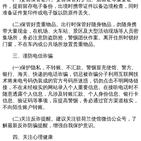
件，提前留存电子备份，出境时携带证件以备边境检查，同时
准备证件复印件或电子版以防原件丢失。
(二)保管好贵重物品。出行时保管好随身物品，勿随身携
带大量现金，在机场、火车站、景区及大型活动现场等人员密
集场所，务必注意防盗防抢，警惕团伙作案。离开住所时锁好
门窗，不在车内或公共场所放置贵重物品。
三、谨防电信诈骗
(一)保护隐私，不转账、不汇款。警惕冒充使馆、警方、
银行、海关、快递的电话诈骗，切忌被诈骗分子利用互联网技
术将来电号码伪装成的官方号码所迷惑，切勿点击不明网络链
接，不在未经核实的网站录入个人重要信息。在接听电话时不
随意透露个人信息，凡涉及转账汇款、个人身份信息、银行卡
信息、验证码等事项，应提高警惕，务必通过官方渠道核实，
不向陌生账户转账。
(二)关注反诈提醒。建议关注驻荷兰使馆微信公众号，了
解最新反诈防骗提醒，增强自我保护意识。
四、关注心理健康