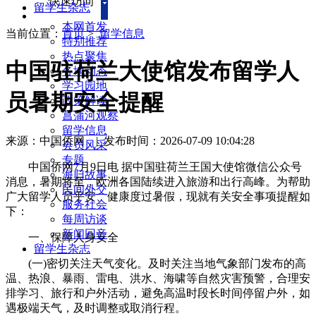
快速访问
留学生杂志
本网首发
当前位置：
首页
>
留学信息
特别推荐
热点聚焦
中国驻荷兰大使馆发布留学人
各地动态
学习园地
员暑期安全提醒
政策解读
菖蒲河观察
留学信息
来源：中国侨网
|
发布时间：2026-07-09 10:04:28
会员风采
专题
中国侨网7月9日电 据中国驻荷兰王国大使馆微信公众号
海归故事
消息，暑期将至，欧洲各国陆续进入旅游和出行高峰。为帮助
民间外交
广大留学人员平安、健康度过暑假，现就有关安全事项提醒如
服务社会
下：
每周访谈
新闻回音
一、保障人身安全
留学生杂志
(一)密切关注天气变化。及时关注当地气象部门发布的高
温、热浪、暴雨、雷电、洪水、海啸等自然灾害预警，合理安
排学习、旅行和户外活动，避免高温时段长时间停留户外，如
遇极端天气，及时调整或取消行程。