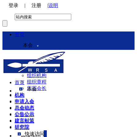
登录
|
注册
|
说明
首页
本会
本会介绍
领导机构
理事会
组织机构
组织章程
首页
历届会长
本会
机构
机构
申请入会
申请入会
总会动态
总会动态
公告公示
公告公示
建言献策
建言献策
研究院
研究院
快速访问