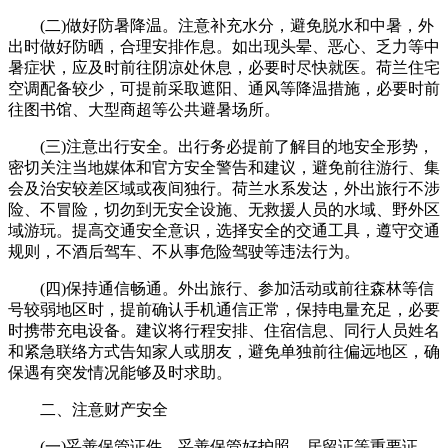
(二)做好防暑降温。注意补充水分，避免脱水和中暑，外
出时做好防晒，合理安排作息。如出现头晕、恶心、乏力等中
暑症状，应及时前往阴凉处休息，必要时尽快就医。荷兰住宅
空调配备较少，可提前采取遮阳、通风等降温措施，必要时前
往图书馆、大型商超等公共避暑场所。
(三)注意出行安全。出行务必提前了解目的地安全形势，
密切关注当地媒体和官方安全警告和建议，避免前往游行、集
会及治安较差区域或夜间独行。荷兰水系发达，外出旅行不涉
险、不冒险，切勿到无安全设施、无救援人员的水域、野外区
域游玩。提高交通安全意识，选择安全的交通工具，遵守交通
规则，不酒后驾车、不从事危险驾驶等违法行为。
(四)保持通信畅通。外出旅行、参加活动或前往森林等信
号较弱地区时，提前确认手机通信正常，保持电量充足，必要
时携带充电设备。建议将行程安排、住宿信息、同行人员姓名
和紧急联络方式告知家人或朋友，避免单独前往偏远地区，确
保遇有突发情况能够及时求助。
二、注意财产安全
(一)妥善保管证件。妥善保管好护照、居留证等重要证