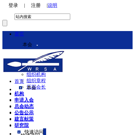
登录
|
注册
|
说明
首页
本会
本会介绍
领导机构
理事会
组织机构
组织章程
首页
历届会长
本会
机构
机构
申请入会
申请入会
总会动态
总会动态
公告公示
公告公示
建言献策
建言献策
研究院
研究院
快速访问