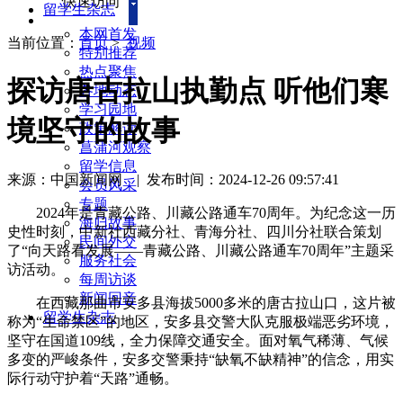
快速访问
留学生杂志
本网首发
当前位置：
首页
>
视频
特别推荐
热点聚焦
探访唐古拉山执勤点 听他们寒
各地动态
学习园地
境坚守的故事
政策解读
菖蒲河观察
留学信息
来源：中国新闻网
|
发布时间：2024-12-26 09:57:41
会员风采
专题
2024年是青藏公路、川藏公路通车70周年。为纪念这一历
海归故事
史性时刻，中新社西藏分社、青海分社、四川分社联合策划
民间外交
了“向天路看发展——青藏公路、川藏公路通车70周年”主题采
服务社会
访活动。
每周访谈
新闻回音
在西藏那曲市安多县海拔5000多米的唐古拉山口，这片被
留学生杂志
称为“生命禁区”的地区，安多县交警大队克服极端恶劣环境，
坚守在国道109线，全力保障交通安全。面对氧气稀薄、气候
多变的严峻条件，安多交警秉持“缺氧不缺精神”的信念，用实
际行动守护着“天路”通畅。