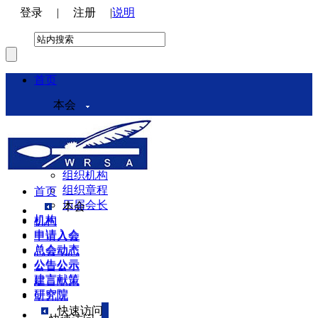
登录
|
注册
|
说明
首页
本会
本会介绍
领导机构
理事会
组织机构
组织章程
首页
历届会长
本会
机构
机构
申请入会
申请入会
总会动态
总会动态
公告公示
公告公示
建言献策
建言献策
研究院
研究院
快速访问