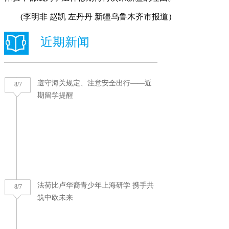
(李明非 赵凯 左丹丹 新疆乌鲁木齐市报道）