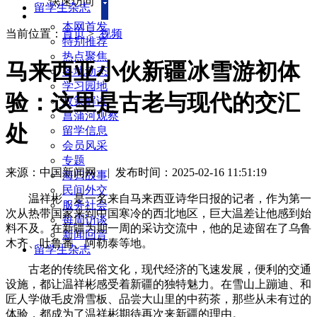
快速访问
留学生杂志
本网首发
当前位置：
首页
>
视频
特别推荐
热点聚焦
马来西亚小伙新疆冰雪游初体
各地动态
学习园地
验：这里是古老与现代的交汇
政策解读
菖蒲河观察
处
留学信息
会员风采
专题
来源：中国新闻网
|
发布时间：2025-02-16 11:51:19
海归故事
民间外交
温祥彬，是一名来自马来西亚诗华日报的记者，作为第一
服务社会
次从热带国家来到中国寒冷的西北地区，巨大温差让他感到始
每周访谈
料不及。在新疆为期一周的采访交流中，他的足迹留在了乌鲁
新闻回音
木齐、吐鲁番、阿勒泰等地。
留学生杂志
古老的传统民俗文化，现代经济的飞速发展，便利的交通
设施，都让温祥彬感受着新疆的独特魅力。在雪山上蹦迪、和
匠人学做毛皮滑雪板、品尝大山里的中药茶，那些从未有过的
体验，都成为了温祥彬期待再次来新疆的理由。