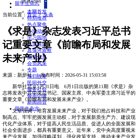
快速访问
留学生杂志
本网首发
当前位置：
首页
>
头条
特别推荐
热点聚焦
《求是》杂志发表习近平总书
各地动态
学习园地
记重要文章《前瞻布局和发展
政策解读
菖蒲河观察
未来产业》
留学信息
会员风采
专题
来源：新华社
|
发布时间：2026-05-31 15:03:58
海归故事
民间外交
新华社北京5月31日电 6月1日出版的第11期《求是》杂
服务社会
志将发表中共中央总书记、国家主席、中央军委主席习近平的
每周访谈
重要文章《前瞻布局和发展未来产业》。
新闻回音
留学生杂志
文章强调，培育发展未来产业，对于我们抢占科技和产业
制高点、牢牢把握发展主动权，对于发展新质生产力、建设现
代化产业体系，对于提高人民生活品质、促进人的全面发展和
社会全面进步，都具有重要意义。近年来，党中央高度重视未
来产业发展，加强战略谋划，强化政策支持，推动未来产业发