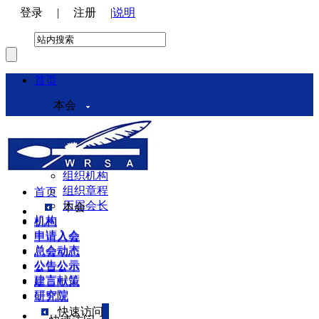
登录
|
注册
|
说明
首页
本会
本会介绍
领导机构
理事会
组织机构
组织章程
首页
历届会长
本会
机构
机构
申请入会
申请入会
总会动态
总会动态
公告公示
公告公示
建言献策
建言献策
研究院
研究院
快速访问