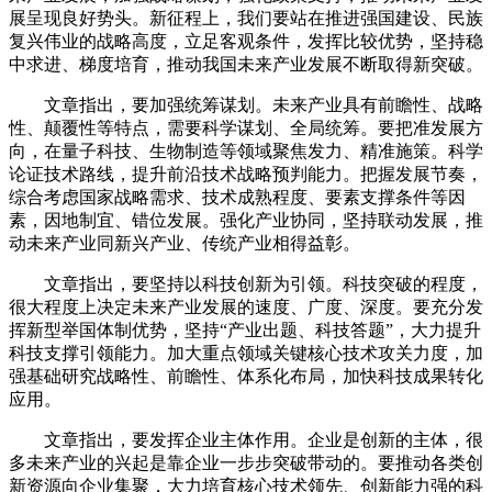
展呈现良好势头。新征程上，我们要站在推进强国建设、民族
复兴伟业的战略高度，立足客观条件，发挥比较优势，坚持稳
中求进、梯度培育，推动我国未来产业发展不断取得新突破。
文章指出，要加强统筹谋划。未来产业具有前瞻性、战略
性、颠覆性等特点，需要科学谋划、全局统筹。要把准发展方
向，在量子科技、生物制造等领域聚焦发力、精准施策。科学
论证技术路线，提升前沿技术战略预判能力。把握发展节奏，
综合考虑国家战略需求、技术成熟程度、要素支撑条件等因
素，因地制宜、错位发展。强化产业协同，坚持联动发展，推
动未来产业同新兴产业、传统产业相得益彰。
文章指出，要坚持以科技创新为引领。科技突破的程度，
很大程度上决定未来产业发展的速度、广度、深度。要充分发
挥新型举国体制优势，坚持“产业出题、科技答题”，大力提升
科技支撑引领能力。加大重点领域关键核心技术攻关力度，加
强基础研究战略性、前瞻性、体系化布局，加快科技成果转化
应用。
文章指出，要发挥企业主体作用。企业是创新的主体，很
多未来产业的兴起是靠企业一步步突破带动的。要推动各类创
新资源向企业集聚，大力培育核心技术领先、创新能力强的科