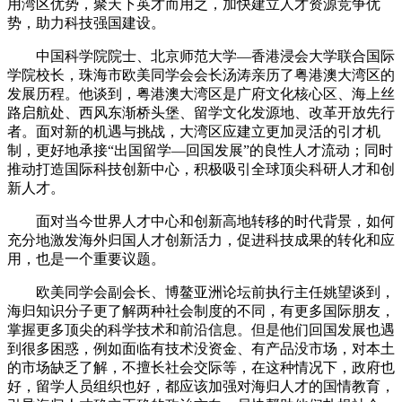
用湾区优势，聚天下英才而用之，加快建立人才资源竞争优
势，助力科技强国建设。
中国科学院院士、北京师范大学—香港浸会大学联合国际
学院校长，珠海市欧美同学会会长汤涛亲历了粤港澳大湾区的
发展历程。他谈到，粤港澳大湾区是广府文化核心区、海上丝
路启航处、西风东渐桥头堡、留学文化发源地、改革开放先行
者。面对新的机遇与挑战，大湾区应建立更加灵活的引才机
制，更好地承接“出国留学—回国发展”的良性人才流动；同时
推动打造国际科技创新中心，积极吸引全球顶尖科研人才和创
新人才。
面对当今世界人才中心和创新高地转移的时代背景，如何
充分地激发海外归国人才创新活力，促进科技成果的转化和应
用，也是一个重要议题。
欧美同学会副会长、博鳌亚洲论坛前执行主任姚望谈到，
海归知识分子更了解两种社会制度的不同，有更多国际朋友，
掌握更多顶尖的科学技术和前沿信息。但是他们回国发展也遇
到很多困惑，例如面临有技术没资金、有产品没市场，对本土
的市场缺乏了解，不擅长社会交际等，在这种情况下，政府也
好，留学人员组织也好，都应该加强对海归人才的国情教育，