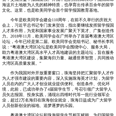
海这片土地敢为人先的精神特质，也孕育出传承百余年的留学
文化。这里，也是欧美同学会首个留学报国教育基地。
今年是欧美同学会建会110周年，在前不久举行的庆祝大
会上，习近平总书记专门发来贺信，指出要继续发挥留学报国
人才库作用，为党和国家事业发展广聚天下英才、广集创造伟
力。2018年11月，欧美同学会在广州举办了首届粤港澳大湾区
论坛，今年已经是第二届。欧美同学会党组书记、秘书长李民
说：“粤港澳大湾区论坛是欧美同学会围绕中心、服务大局，
助力粤港澳大湾区高水平人才高地建设的主题论坛，旨在服务
粤港澳大湾区建设，集聚海归力量、融通世界智慧，共同推动
大湾区高质量发展。”
作为我国对外开放重要窗口，珠海坚持把汇聚留学人才作
为人才强市建设的重要内容，深入实施珠海英才计划，为留学
人员在内的广大人才创业就业提供便利、创造条件、优化环
境，此前，已成功举办了4届留学生节，号召引领广大留学人
员矢志报国、投身实践，涌现出四维时代等一批行业领军企
业，超过2万名海归在珠海创业就业，珠海日益成为广大留学
人员创新创业的福地、追梦逐梦的乐园。
粤港澳大湾区论坛和珠海留学生节相互赋能，为归国留学