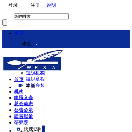
登录
|
注册
|
说明
首页
本会
本会介绍
领导机构
理事会
组织机构
组织章程
首页
历届会长
本会
机构
机构
申请入会
申请入会
总会动态
总会动态
公告公示
公告公示
建言献策
建言献策
研究院
研究院
快速访问