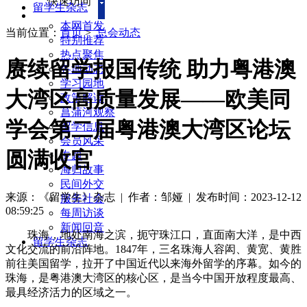
快速访问
留学生杂志
本网首发
当前位置：
首页
>
总会动态
特别推荐
热点聚焦
赓续留学报国传统 助力粤港澳
各地动态
学习园地
大湾区高质量发展——欧美同
政策解读
菖蒲河观察
学会第二届粤港澳大湾区论坛
留学信息
会员风采
圆满收官
专题
海归故事
民间外交
来源：《留学生》杂志
| 作者：邹娅
|
发布时间：2023-12-12
服务社会
08:59:25
每周访谈
新闻回音
珠海，地处南海之滨，扼守珠江口，直面南大洋，是中西
留学生杂志
文化交流的前沿阵地。1847年，三名珠海人容闳、黄宽、黄胜
前往美国留学，拉开了中国近代以来海外留学的序幕。如今的
珠海，是粤港澳大湾区的核心区，是当今中国开放程度最高、
最具经济活力的区域之一。