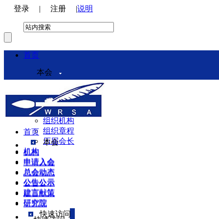
登录
|
注册
|
说明
首页
本会
本会介绍
领导机构
理事会
组织机构
组织章程
首页
历届会长
本会
机构
机构
申请入会
申请入会
总会动态
总会动态
公告公示
公告公示
建言献策
建言献策
研究院
研究院
快速访问