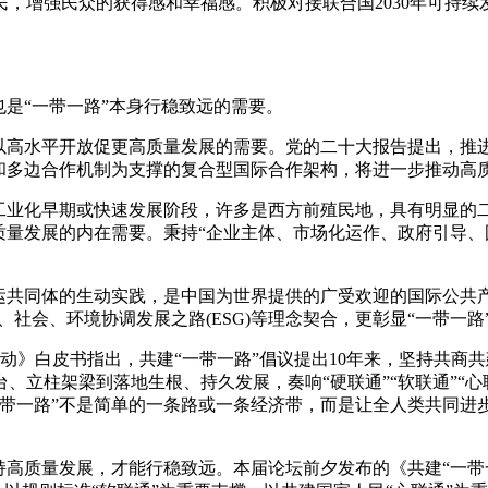
，增强民众的获得感和幸福感。积极对接联合国2030年可持
是“一带一路”本身行稳致远的需要。
高水平开放促更高质量发展的需要。党的二十大报告提出，推
和多边合作机制为支撑的复合型国际合作架构，将进一步推动高质
业化早期或快速发展阶段，许多是西方前殖民地，具有明显的
量发展的内在需要。秉持“企业主体、市场化运作、政府引导、国
共同体的生动实践，是中国为世界提供的广受欢迎的国际公共产
社会、环境协调发展之路(ESG)等理念契合，更彰显“一带一路”推
》白皮书指出，共建“一带一路”倡议提出10年来，坚持共商
、立柱架梁到落地生根、持久发展，奏响“硬联通”“软联通”“
带一路”不是简单的一条路或一条经济带，而是让全人类共同进步
高质量发展，才能行稳致远。本届论坛前夕发布的《共建“一带