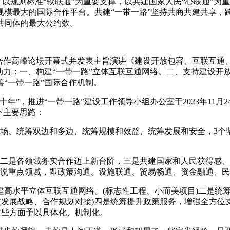
，以规则标准“软联通”为重要支撑，以共建国家人民“心联通”
规模最大的国际合作平台。共建“一带一路”坚持共商共建共享，
共同体的最大公约数。
国际合作高峰论坛开幕式并发表主旨演讲《建设开放包容、互联互通
动力：一、构建“一带一路”立体互联互通网络。二、支持建设开
“一带一路”国际合作机制。
，推进“一带一路”建设工作领导小组办公室于2023年11月2
下主要思路：
、统筹双边和多边、统筹规模和效益、统筹发展和安全，3个
是各领域务实合作迈上新台阶，三是共建国家和人民获得感、
者说重点领域，即政策沟通、设施联通、贸易畅通、资金融通、
水平立体互联互通网络。(标志性工程、小而美项目)二是统筹
(发展战略、合作规划对接)四是统筹提升政策服务，增强全方位
这些方面予以具体化、机制化。