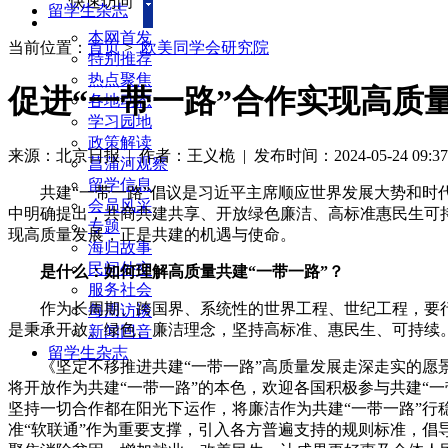
快速访问
留学生杂志
本网首发
当前位置：
首页
>
欧美同学会研究院
特别推荐
热点聚焦
促进“一带一路”合作实现高质
各地动态
学习园地
政策解读
来源：北京日报
| 作者：王义桅
|
发布时间：2024-05-24 09:37
菖蒲河观察
留学信息
共建“一带一路”倡议是习近平主席顺应世界发展大势和时代
会员风采
中明确提出，共商共建共享、开放绿色廉洁、高标准惠民生可持
专题
现高质量发展，正是共建的机遇与使命。
海归故事
民间外交
是什么：如何理解高质量共建“一带一路”？
服务社会
作为长周期、跨国界、系统性的世界工程、世纪工程，要行
每周访谈
是秉承开放、绿色、廉洁理念，坚持高标准、惠民生、可持续
新闻回音
留学生杂志
《坚定不移推进共建“一带一路”高质量发展走深走实的愿景
将开放作为共建“一带一路”的本色，欢迎各国积极参与共建“
坚持一切合作都在阳光下运作，将廉洁作为共建“一带一路”行
准“软联通”作为重要支撑，引入各方普遍支持的规则标准，