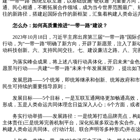
建“一带一路”围绕互联互通，以基础设施“硬联通”为重要方向
通、民心相通，不断拓展合作领域，成为当今世界范围最广、
往的新路径，搭建起国际合作的新框架，汇集着构建人类命运
怎么办：如何高质量推进“一带一路”建设？
2023年10月18日，习近平主席出席第三届“一带一路”
行动，为“一带一路”明确了新方向，开辟了新愿景，注入了新
动科技创新。六、支持民间交往。七、建设廉洁之路。八、完善
为落实峰会成果，将上述八项行动具体化，开启未来“金色十年”
愿景与行动——共建“一带一路”未来十年发展展望》，提出如
发展思路——5个统筹，即统筹继承和创新、统筹政府和市场
民生可持续的重要指导原则；
发展目标——5个目标，一是互联互通网络更加畅通高效，二
形成，五是人类命运共同体理念日益深入人心；6个方面，或
务实行动举措——发展路径：一是统筹打造品牌亮点，构建高
主体责任)三是统筹完善机制平台，深化拓展多双边务实合作。
构建人类命运共同体。(行动计划、联合声明等多种形式)并在