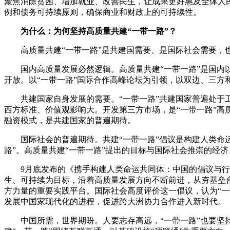
聚焦消除贫困、增加就业、改善民生，让成果更好惠及全体人民
例和债务可持续原则，确保商业和财政上的可持续性。
为什么：为何坚持高质量共建“一带一路”？
高质量共建“一带一路”是共建国需要、是国际社会需要，也
国内高质量发展必然逻辑。高质量共建“一带一路”是国内以
开放。以“一带一路”国际合作高峰论坛为引领，以双边、三方
共建国家自身发展的需要。“一带一路”共建国家普遍处于工
西方标准、价值观影响大。开发第三方市场，是“一带一路”高质
融资模式，是共建国家的普遍期待。
国际社会的普遍期待。共建“一带一路”倡议是构建人类命运
路”。高质量共建“一带一路”提出的目标与国际社会推崇的经济、
9月底发布的《携手构建人类命运共同体：中国的倡议与行动
生、可持续为目标，沿着高质量发展方向不断前进，从夯基垒台
方力量的重要实践平台。国际社会高度评价这一倡议，认为“一
发展中国家现代化的进程，促进跨大洲协力合作进入新时代。
中国所需，世界期盼。人要志存高远，“一带一路”也要坚持