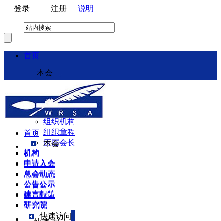
登录
|
注册
|
说明
首页
本会
本会介绍
领导机构
理事会
组织机构
组织章程
首页
历届会长
本会
机构
机构
申请入会
申请入会
总会动态
总会动态
公告公示
公告公示
建言献策
建言献策
研究院
研究院
快速访问