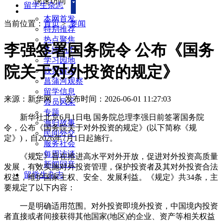
快速访问
留学生杂志
本网首发
当前位置：
首页
>
要闻
特别推荐
热点聚焦
李强签署国务院令 公布《国务
各地动态
学习园地
院关于对外投资的规定》
政策解读
菖蒲河观察
留学信息
来源：新华网
|
发布时间：2026-06-01 11:27:03
会员风采
专题
新华社北京6月1日电 国务院总理李强日前签署国务院
海归故事
令，公布《国务院关于对外投资的规定》(以下简称《规
民间外交
定》)，自2026年7月1日起施行。
服务社会
每周访谈
《规定》旨在推进高水平对外开放，促进对外投资高质量
新闻回音
发展，有效实施对外投资管理，保护投资者及其对外投资合法
留学生杂志
权益，维护国家主权、安全、发展利益。《规定》共34条，主
要规定了以下内容：
一是明确适用范围。对外投资即境外投资，中国境内投资
者直接或者间接获得其他国家(地区)的企业、资产等相关权益