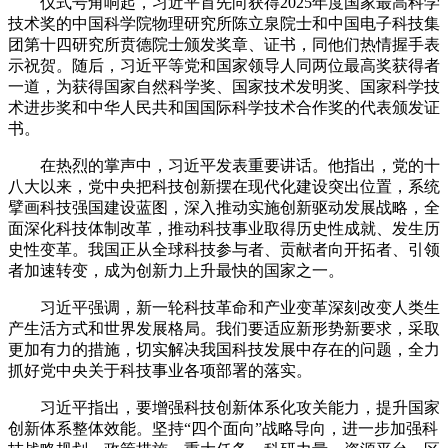
仪式号角响起，习近平首先向获得2025年度国家最高科学
技术奖的中国科学院物理研究所陈立泉院士和中国电子科技集
团第十四研究所贲德院士颁发奖章、证书，同他们热情握手表
示祝贺。随后，习近平等党和国家领导人同两位最高奖获得者
一道，为获得国家自然科学奖、国家技术发明奖、国家科学技
术进步奖和中华人民共和国国际科学技术合作奖的代表颁发证
书。
在热烈的掌声中，习近平发表重要讲话。他指出，党的十
八大以来，党中央把科技创新摆在现代化建设突出位置，系统
擘画科技强国建设蓝图，深入推动实施创新驱动发展战略，全
面深化科技体制改革，推动科技事业取得历史性成就、发生历
史性变革。我国正从全球科技参与者、贡献者向开拓者、引领
者加速转变，成为创新力上升最快的国家之一。
习近平强调，新一轮科技革命和产业变革深刻改变人类生
产生活方式和世界发展格局。我们要适应新形势新要求，采取
更加有力的措施，切实解决我国科技发展中存在的问题，全力
抓好党中央关于科技事业各项部署的落实。
习近平指出，要增强科技创新体系化攻关能力，提升国家
创新体系整体效能。坚持“四个面向”战略导向，进一步加强科