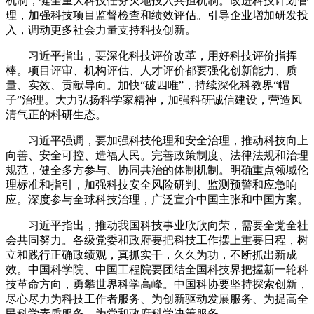
机制，健全重大科技任务央地投入共担机制。改进科技计划管
理，加强科技项目监督检查和绩效评估。引导企业增加研发投
入，调动更多社会力量支持科技创新。
习近平指出，要深化科技评价改革，用好科技评价指挥
棒。项目评审、机构评估、人才评价都要强化创新能力、质
量、实效、贡献导向。加快“破四唯”，持续深化科教界“帽
子”治理。大力弘扬科学家精神，加强科研诚信建设，营造风
清气正的科研生态。
习近平强调，要加强科技伦理和安全治理，推动科技向上
向善、安全可控、造福人民。完善政策制度、法律法规和治理
规范，健全多方参与、协同共治的体制机制。明确重点领域伦
理标准和指引，加强科技安全风险研判、监测预警和应急响
应。深度参与全球科技治理，广泛宣介中国主张和中国方案。
习近平指出，推动我国科技事业欣欣向荣，需要全党全社
会共同努力。各级党委和政府要把科技工作摆上重要日程，树
立和践行正确政绩观，真抓实干，久久为功，不断抓出新成
效。中国科学院、中国工程院要团结全国科技界把握新一轮科
技革命方向，勇攀世界科学高峰。中国科协要坚持探索创新，
尽心尽力为科技工作者服务、为创新驱动发展服务、为提高全
民科学素质服务、为党和政府科学决策服务。