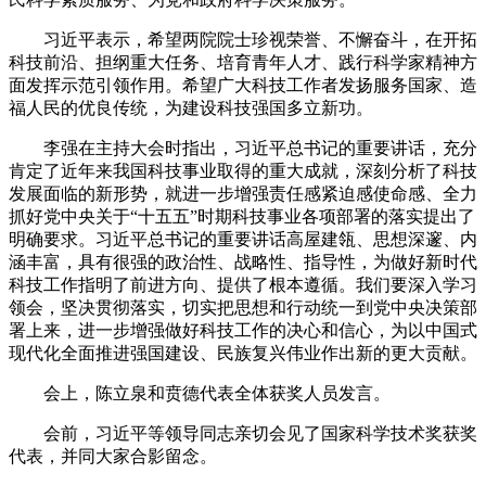
习近平表示，希望两院院士珍视荣誉、不懈奋斗，在开拓
科技前沿、担纲重大任务、培育青年人才、践行科学家精神方
面发挥示范引领作用。希望广大科技工作者发扬服务国家、造
福人民的优良传统，为建设科技强国多立新功。
李强在主持大会时指出，习近平总书记的重要讲话，充分
肯定了近年来我国科技事业取得的重大成就，深刻分析了科技
发展面临的新形势，就进一步增强责任感紧迫感使命感、全力
抓好党中央关于“十五五”时期科技事业各项部署的落实提出了
明确要求。习近平总书记的重要讲话高屋建瓴、思想深邃、内
涵丰富，具有很强的政治性、战略性、指导性，为做好新时代
科技工作指明了前进方向、提供了根本遵循。我们要深入学习
领会，坚决贯彻落实，切实把思想和行动统一到党中央决策部
署上来，进一步增强做好科技工作的决心和信心，为以中国式
现代化全面推进强国建设、民族复兴伟业作出新的更大贡献。
会上，陈立泉和贲德代表全体获奖人员发言。
会前，习近平等领导同志亲切会见了国家科学技术奖获奖
代表，并同大家合影留念。