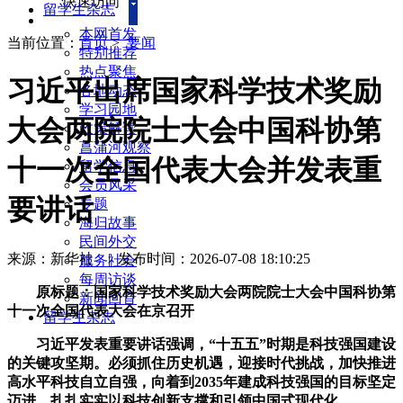
快速访问
留学生杂志
本网首发
当前位置：
首页
>
要闻
特别推荐
热点聚焦
习近平出席国家科学技术奖励
各地动态
学习园地
大会两院院士大会中国科协第
政策解读
菖蒲河观察
十一次全国代表大会并发表重
留学信息
会员风采
要讲话
专题
海归故事
民间外交
来源：新华社
|
发布时间：2026-07-08 18:10:25
服务社会
每周访谈
原标题：国家科学技术奖励大会两院院士大会中国科协第
新闻回音
十一次全国代表大会在京召开
留学生杂志
习近平发表重要讲话强调，“十五五”时期是科技强国建设
的关键攻坚期。必须抓住历史机遇，迎接时代挑战，加快推进
高水平科技自立自强，向着到2035年建成科技强国的目标坚定
迈进，扎扎实实以科技创新支撑和引领中国式现代化