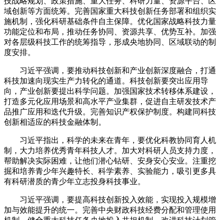
技战略规划、政策措施、重大任务、科研力量、资源平台、区
域创新等方面统筹。完善国家重大科技创新任务部署和组织实
施机制，强化科研基础条件自主保障。优化国家战略科技力量
功能定位和布局，推动任务协同、资源共享、优势互补。加强
对各层级科技工作的统筹指导，形成央地协同、区域联动的制
度安排。
习近平强调，要推动科技创新和产业创新深度融合，打通
科技加速向现实生产力转化的通道。科技创新要突出应用导
向，产业创新要提出科学问题。加强国家技术转移体系建设，
打造多元化应用场景和高水平产业集群，促进自主研发技术产
品推广应用和迭代升级。完善知识产权保护制度。构建同科技
创新相适应的科技金融体制。
习近平指出，科学的未来在青年，要优化科教协同育人机
制，大力培养优秀青年科技人才。加大对科研人员支持力度，
帮助解决实际困难，让他们潜心钻研、安身安心安业。注重挖
掘和培养青少年兴趣特长、科学素养、实验能力，吸引更多具
有科研潜质的青少年立志投身科技事业。
习近平强调，要提高科技创新投入效能，实现投入规模增
加与效能提升的统一。完善中央财政科技经费分配和管理使用