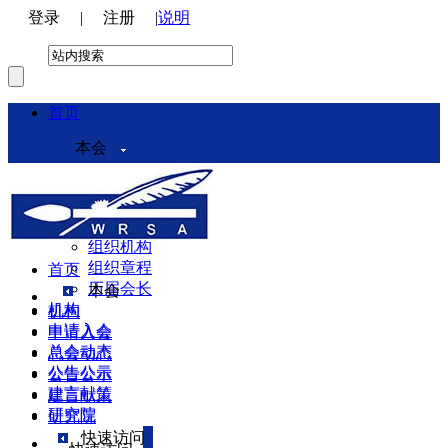
登录
|
注册
|
说明
首页
本会
本会介绍
领导机构
理事会
组织机构
组织章程
首页
历届会长
本会
机构
机构
申请入会
申请入会
总会动态
总会动态
公告公示
公告公示
建言献策
建言献策
研究院
研究院
快速访问