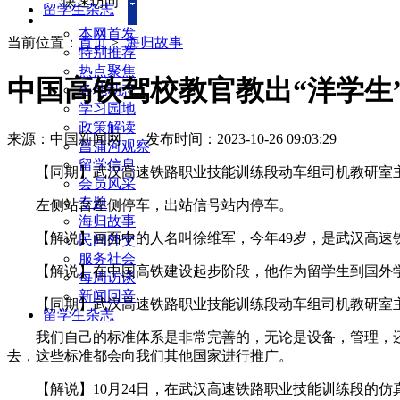
快速访问
留学生杂志
本网首发
当前位置：
首页
>
海归故事
特别推荐
热点聚焦
中国高铁驾校教官教出“洋学生”
各地动态
学习园地
政策解读
来源：中国新闻网
|
发布时间：2023-10-26 09:03:29
菖蒲河观察
留学信息
【同期】武汉高速铁路职业技能训练段动车组司机教研室主
会员风采
专题
左侧站台左侧停车，出站信号站内停车。
海归故事
【解说】画面中的人名叫徐维军，今年49岁，是武汉高速铁
民间外交
服务社会
【解说】在中国高铁建设起步阶段，他作为留学生到国外学技
每周访谈
新闻回音
【同期】武汉高速铁路职业技能训练段动车组司机教研室主
留学生杂志
我们自己的标准体系是非常完善的，无论是设备，管理，还
去，这些标准都会向我们其他国家进行推广。
【解说】10月24日，在武汉高速铁路职业技能训练段的仿