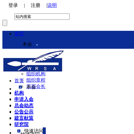
登录
|
注册
|
说明
首页
本会
本会介绍
领导机构
理事会
组织机构
组织章程
首页
历届会长
本会
机构
机构
申请入会
申请入会
总会动态
总会动态
公告公示
公告公示
建言献策
建言献策
研究院
研究院
快速访问