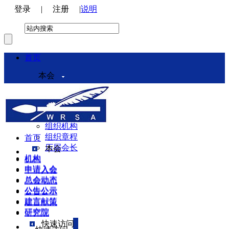
登录
|
注册
|
说明
首页
本会
本会介绍
领导机构
理事会
组织机构
组织章程
首页
历届会长
本会
机构
机构
申请入会
申请入会
总会动态
总会动态
公告公示
公告公示
建言献策
建言献策
研究院
研究院
快速访问