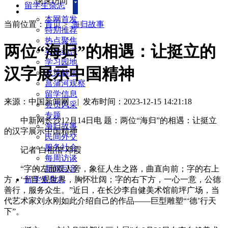
快速访问
留学生杂志
本网首发
当前位置：
首页
>
海归故事
特别推荐
热点聚焦
两位“海归”的相遇：让挺立的
各地动态
学习园地
汉字展示中国精神
政策解读
菖蒲河观察
留学信息
来源：中国新闻网
|
发布时间：2023-12-15 14:21:18
会员风采
专题
中新网长沙12月14日电 题：两位“海归”的相遇：让挺立
海归故事
的汉字展示中国精神
民间外交
服务社会
记者 白祖偕 邓霞
每周访谈
“字的左面双人旁，象征人生之路，曲直向前；字的右上
新闻回音
方，‘十目’观世界，胸怀壮阔；字的右下方，一心一意，公德
留学生杂志
善行，服务众生。”近日，在长沙李自健美术馆前坪广场，当
代艺术家刘永刚如此介绍自己的作品——巨型雕塑“‘德’行天
下”。