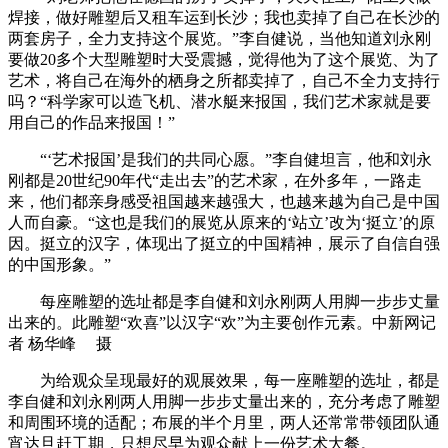
焊接，做好雕塑后又租车运到长沙；我也卖掉了自己在长沙的
两套房子，全力支持这个展览。”李自健说，当他知道刘永刚
要做20多个大型雕塑时大受震撼，觉得他为了这个展览、为了
艺术，将自己在海外的栖身之所都卖掉了，自己不全力支持行
吗？“科学家可以造飞机、潜水艇来报国，我们艺术家就是要
用自己的作品来报国！”
“‘艺术报国’是我们的共同心愿。”李自健坦言，他和刘永
刚都是20世纪90年代“走出去”的艺术家，在外多年，一路走
来，他们都亲身感受祖国越来越强大，也越来越为自己是中国
人而自豪。“这也是我们的展览从原来的‘站立’改为‘挺立’的原
因。挺立的汉字，体现出了挺立的中国精神，展示了自信自强
的中国形象。”
每座雕塑的选址都是李自健和刘永刚两人用脚一步步丈量
出来的。此雕塑“欢喜”以汉字“欢”为主要创作元素。中新网记
者 杨华峰 摄
为给观众呈现最好的观展效果，每一座雕塑的选址，都是
李自健和刘永刚两人用脚一步步丈量出来的，充分考虑了雕塑
和周围环境的适配；布展的半个月里，两人还常常带领团队通
宵达旦赶工期，只想尽早为观众献上一份艺术大餐。