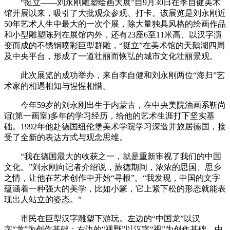
“挺立——刘永刚雕塑绘画大展”自9月30日在李自健美术
馆开展以来，吸引了大批观众参观、打卡。该展览是刘永刚近
50年艺术人生中最大的一次个展，除大量独具风格的绘画作品
和小型雕塑陈列在展馆内外，还有23座6至11米高、以汉字演
变而成的不锈钢喷彩巨型群雕，“挺立”在美术馆的天鹅湖四周
及中央平台，形成了一道壮丽而恢弘的城市文化壮丽景观。
此次展览的成功举办，来自李自健和刘永刚两位“海归”艺
术家的相遇相知与惺惺相惜。
今年59岁的刘永刚出生于内蒙古，在中央美院油画系靳尚
谊(第一画室)多年的学习经历，给他的艺术生涯打下坚实基
础。1992年他赴德国纽伦堡美术学院学习深造并旅居德国，接
受了全新的表达方式与观念思维。
“我在德国最大的收获之一，就是重新审视了我们的中国
文化。”刘永刚向记者介绍说，旅德期间，浓浓的思国、思乡
之情，让他在艺术创作中开始“寻根”。“我发现，中国的文字
蕴涵着一种强大的美学，比如小篆，它上紧下松的形态就能表
现出人站立的姿态。”
市民在巨型汉字雕塑下游玩。左边的“中国龙”以汉
字“龙”为创作基础；右边的“视野”以汉字“视”为创作基础。中