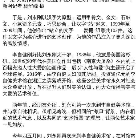
新网记者 杨华峰 摄
于是，刘永刚以汉字为原型，运用甲骨文、金文、石鼓
文、小篆诸多元素，巧思妙合，让汉字“站”起来。1999年至
2009年间，他创作出“站立的文字——爱拥”组雕共102件。这
种以文字为媒介进行的艺术创作，为他的作品注入了更为深沉
的民族情感。
李自健刚好比刘永刚大十岁。1988年，他旅居美国洛杉
矶，20世纪90年代在美国创作出包括《南京大屠杀》在内的上
百幅充溢人性大爱的油画作品，后以“人性与爱”为主题开启了
全球巡展。2016年，由李自健夫妇倾其所能、投资逾亿元的李
自健美术馆在湘江之滨落成开馆。这座公益美术馆永久对社会
大众免费开放，旨在提升人们对美的认知，向大众传播善美与
大爱的艺术价值。
两年前，经朋友介绍，刘永刚第一次来到李自健美术馆，
并与李自健相识。虽相见略晚，但相同的“海归”背景、内在相
近的艺术气息，以及共同的“艺术报国”的理想，让两位艺术家
一见如故。
今年四五月间，刘永刚再次来到李自健美术馆，在对馆内