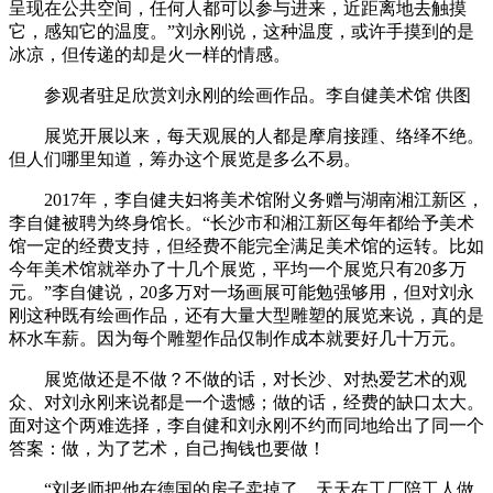
呈现在公共空间，任何人都可以参与进来，近距离地去触摸
它，感知它的温度。”刘永刚说，这种温度，或许手摸到的是
冰凉，但传递的却是火一样的情感。
参观者驻足欣赏刘永刚的绘画作品。李自健美术馆 供图
展览开展以来，每天观展的人都是摩肩接踵、络绎不绝。
但人们哪里知道，筹办这个展览是多么不易。
2017年，李自健夫妇将美术馆附义务赠与湖南湘江新区，
李自健被聘为终身馆长。“长沙市和湘江新区每年都给予美术
馆一定的经费支持，但经费不能完全满足美术馆的运转。比如
今年美术馆就举办了十几个展览，平均一个展览只有20多万
元。”李自健说，20多万对一场画展可能勉强够用，但对刘永
刚这种既有绘画作品，还有大量大型雕塑的展览来说，真的是
杯水车薪。因为每个雕塑作品仅制作成本就要好几十万元。
展览做还是不做？不做的话，对长沙、对热爱艺术的观
众、对刘永刚来说都是一个遗憾；做的话，经费的缺口太大。
面对这个两难选择，李自健和刘永刚不约而同地给出了同一个
答案：做，为了艺术，自己掏钱也要做！
“刘老师把他在德国的房子卖掉了，天天在工厂陪工人做