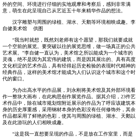
外的空间、环境进行仔细的实地观摩和考察后，感到非常满
意，萌生在此呈现自己从艺近五十年来精华作品的想法。
汉字雕塑与周围的绿植、湖水、天鹅等环境相映成趣。李
自健美术馆 供图
“我当时就想，既然刘老师有这个愿望，那我们就要成就
一个空前的展览。要突破以往的展览思维，做一场真正的公共
艺术展。”李自健一直认为，美术馆之所以能成为一个城市的
灵魂，绝不是因为其宏伟的建筑，而是因其展出的、具有高度
文化积淀的艺术作品，具有经得起历史检验的表现时代精神的
经典作品，这样的美术馆才能成为人们认识这个城市和这个时
代的窗口。
为办出高水平的作品展，刘永刚将美术馆及其外部环境看
作一整块大画布，在此构思创作展览作品。据其介绍，23件艺
术作品中，除在城市规划馆附近展示的作品为了呼应该建筑本
身的历史厚重感，采用钢材本身的色彩没有任何修饰外，其余
作品都采用了鲜艳的色彩，使其与周围的绿植、湖水、天鹅以
及在此游玩的人们相映成趣。
“这是我一直想要呈现的作品，不是放在工作室里，而是