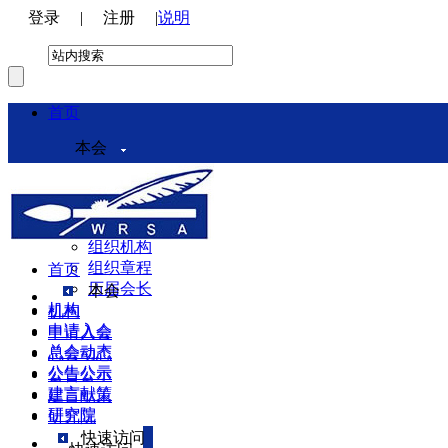
登录
|
注册
|
说明
首页
本会
本会介绍
领导机构
理事会
组织机构
组织章程
首页
历届会长
本会
机构
机构
申请入会
申请入会
总会动态
总会动态
公告公示
公告公示
建言献策
建言献策
研究院
研究院
快速访问