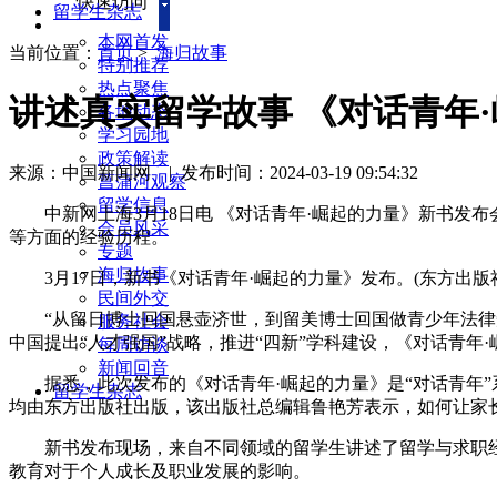
快速访问
留学生杂志
本网首发
当前位置：
首页
>
海归故事
特别推荐
热点聚焦
讲述真实留学故事 《对话青年
各地动态
学习园地
政策解读
来源：中国新闻网
|
发布时间：2024-03-19 09:54:32
菖蒲河观察
留学信息
中新网上海3月18日电 《对话青年·崛起的力量》新书发布
会员风采
等方面的经验历程。
专题
海归故事
3月17日，新书《对话青年·崛起的力量》发布。(东方出版社
民间外交
“从留日博士回国悬壶济世，到留美博士回国做青少年法律知
服务社会
中国提出“人才强国”战略，推进“四新”学科建设，《对话青年
每周访谈
新闻回音
据悉，此次发布的《对话青年·崛起的力量》是“对话青年”系
留学生杂志
均由东方出版社出版，该出版社总编辑鲁艳芳表示，如何让家
新书发布现场，来自不同领域的留学生讲述了留学与求职经
教育对于个人成长及职业发展的影响。