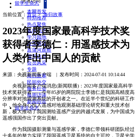
快速访问
留学生杂志
本网首发
当前位置：
首页
>
海归故事
特别推荐
热点聚焦
2023年度国家最高科学技术奖
各地动态
学习园地
获得者李德仁：用遥感技术为
政策解读
菖蒲河观察
人类作出中国人的贡献
留学信息
会员风采
专题
来源：央视新闻客户端
|
发布时间：2024-07-01 10:14:44
海归故事
民间外交
央视新闻客户端消息(新闻联播)：2023年度国家最高科学
服务社会
技术奖获得者——今年85岁的两院院士李德仁是我国高精度高
每周访谈
分辨率对地观测系统的开创者之一。在近半个世纪的科研工作
新闻回音
中，他全身心投入遥感对地观测基础理论研究和重大技术创
留学生杂志
新，极大推动了我国测绘遥感产业的跨越式发展，为中国成为
遥感强国作出了突出贡献。
作为我国摄影测量与遥感学家，李德仁带领科研团队经过
十多年的努力实现了我国遥感卫星系统的自主可控，卫星光学