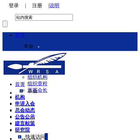
登录
|
注册
|
说明
首页
本会
本会介绍
领导机构
理事会
组织机构
组织章程
首页
历届会长
本会
机构
机构
申请入会
申请入会
总会动态
总会动态
公告公示
公告公示
建言献策
建言献策
研究院
研究院
快速访问