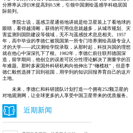
分辨率从2到3米提高到0.5米，引领中国测绘遥感学科稳居国
际前列。
李院士说，遥感卫星通俗地讲就是给卫星装上了看地球的
眼睛，看得越清晰，获得的可用信息就越多，从城市规划、灾
害监测到国防建设等领域，无不与遥感技术息息相关。1957
年，高中毕业的李德仁被我国第一所专门培养测绘高级专业人
才的大学——武汉测绘学院录取，从那时起，科技兴国的理想
就在他心中深深扎下了根。1982年，李德仁前往联邦德国深
造，留学期间，他创立的误差可区分性理论解决了测量学的百
年难题。那时多家国外科研机构向他伸出了“橄榄枝”，但是李
德仁毅然选择了回到祖国，用学到的知识回报养育自己的这片
土地。
未来，李德仁和科研团队计划打造一个拥有252颗卫星的
对地观测网，让全球更多的人享受中国卫星带来的优质服务。