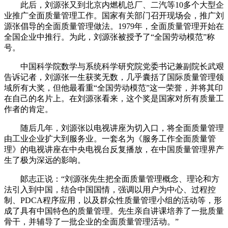
此后，刘源张又到北京内燃机总厂、二汽等10多个大型企
业推广全面质量管理工作。国家有关部门召开现场会，推广刘
源张倡导的全面质量管理做法。1979年，全面质量管理开始在
全国企业中推行。为此，刘源张被授予了“全国劳动模范”称
号。
中国科学院数学与系统科学研究院党委书记兼副院长武艰
告诉记者，刘源张一生获奖无数，几乎囊括了国际质量管理领
域所有大奖，但他最看重“全国劳动模范”这一荣誉，并将其印
在自己的名片上。在刘源张看来，这个奖是国家对所有质量工
作者的肯定。
随后几年，刘源张以电视讲座为切入口，将全面质量管理
由工业企业扩大到服务业。一套名为《服务工作全面质量管
理》的电视讲座在中央电视台反复播放，在中国质量管理界产
生了极为深远的影响。
郞志正说：“刘源张先生把全面质量管理概念、理论和方
法引入到中国，结合中国国情，强调以用户为中心、过程控
制、PDCA程序应用，以及群众性质量管理小组的活动等，形
成了具有中国特色的质量管理。先生亲自讲课培养了一批质量
骨干，并辅导了一批企业的全面质量管理活动。”