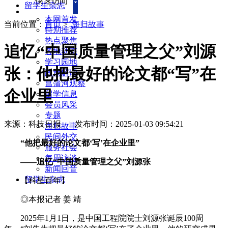
快速访问
留学生杂志
本网首发
当前位置：
首页
>
海归故事
特别推荐
热点聚焦
追忆“中国质量管理之父”刘源
各地动态
学习园地
张：他把最好的论文都“写”在
政策解读
菖蒲河观察
企业里
留学信息
会员风采
专题
来源：科技日报
|
发布时间：2025-01-03 09:54:21
海归故事
民间外交
“他把最好的论文都‘写’在企业里”
服务社会
每周访谈
——追忆“中国质量管理之父”刘源张
新闻回音
留学生杂志
【科星百年】
◎本报记者 姜 靖
2025年1月1日，是中国工程院院士刘源张诞辰100周