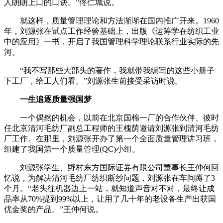
人朗朗上口的口诀。”佟仁城说。
就这样，质量管理理论和方法渐渐在国内推广开来。1960
年，刘源张在试点工作经验基础上，出版《运筹学在纺织工业
中的应用》一书，开启了我国管理科学理论联系行业实际的先
河。
“我不写那些大部头的著作，我就带我编写的这些小册子
下工厂，给工人们看。”刘源张生前接受采访时说。
一生追逐质量强国梦
一个偶然的机会，以前在北京国棉一厂的合作伙伴、彼时
任北京清河毛纺厂副总工程师的王槐荫邀请刘源张到清河毛纺
厂工作。在那里，刘源张开办了第一个全面质量管理讲习班，
组建了我国第一个质量管理(QC)小组。
刘源张学生、野村东方国际证券有限公司董事长王仲何回
忆说，为解决清河毛纺厂纺织断纱问题，刘源张在车间蹲了3
个月。“老头往机器边上一站，就知道声音对不对，最终让成
品率从70%提到99%以上，让用了几十年的老设备生产出获国
优金奖的产品。”王仲何说。