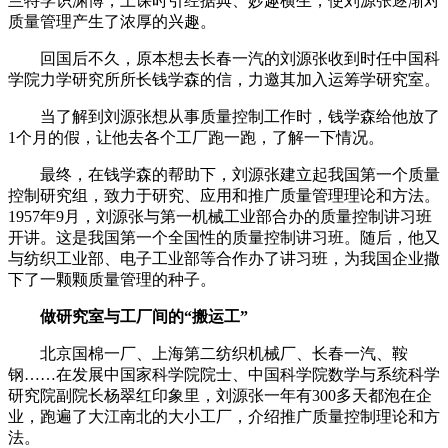
兰特学识渊博，上课时引经据典、妙趣横生，使刘源张逐渐对
质量管理产生了浓厚的兴趣。
回国后不久，原本想去长春一汽的刘源张收到时任中国科
学院力学研究所所长钱学森的信，力邀其加入运筹学研究室。
当了解到刘源张想从事质量控制工作时，钱学森给他放了
1个月的假，让他去各个工厂跑一跑，了解一下情况。
最终，在钱学森的帮助下，刘源张建立起我国第一个质量
控制研究组，致力于研究、应用和推广质量管理理论和方法。
1957年9月，刘源张与第一机械工业部合办的质量控制讲习班
开讲。这是我国第一个全国性的质量控制讲习班。随后，他又
与纺织工业部、电子工业部等合作办了讲习班，为我国企业撒
下了一颗颗质量管理的种子。
做研究室与工厂间的“搬运工”
北京国棉一厂、上海第二纺织机械厂、长春一汽、鞍
钢……在发展中国家科学院院士、中国科学院数学与系统科学
研究院副院长杨翠红印象里，刘源张一年有300多天都泡在企
业，跑遍了大江南北的大小工厂，介绍推广质量控制理论和方
法。