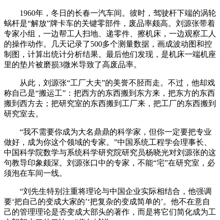
1960年，冬日的长春一汽车间。彼时，驾驶杆下端的涡轮
蜗杆是“解放”牌卡车的关键零部件，废品率颇高。刘源张带着
专家小组，一边帮工人扫地、递零件、擦机床，一边观察工人
的操作动作。几天记录了500多个测量数据，画成波动图和控
制图，计算出统计分析结果。最后他们发现，是机床一端机座
里的垫片被磨损3微米导致了高废品率。
从此，刘源张“工厂大夫”的美誉不胫而走。不过，他却戏
称自己是“搬运工”：把西方的东西搬到东方来，把东方的东西
搬到西方去；把研究室的东西搬到工厂来，把工厂的东西搬到
研究室去。
“我不需要你成为大名鼎鼎的科学家，但你一定要把专业
做好，成为你这个领域的专家。”中国系统工程学会理事长、
中国科学院数学与系统科学研究院研究员杨晓光对刘源张的这
句教导印象颇深。刘源张口中的专家，不能“宅”在研究室，必
须泡在车间一线。
“刘先生特别注重将理论与中国企业实际相结合，他强调
要‘把自己的变成大家的’‘把复杂的变成简单的’。他不在意自
己的管理理论是否变成大部头的著作，而是将它们简化成为工