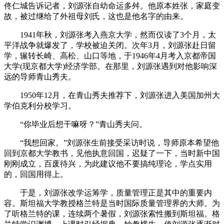
佟仁城告诉记者，刘源张自幼命运多舛。他原本姓张，家庭变
故，被过继给了外祖母刘氏，这也是他名字的由来。
1941年秋，刘源张考入燕京大学，然而仅读了3个月，太
平洋战争就爆发了，学校被迫关闭。次年3月，刘源张赴日留
学，辗转长崎、高松、山口等地，于1946年4月考入京都帝国
大学(现京都大学)经济学部。在那里，刘源张遇到对他影响深
远的导师青山秀夫。
1950年12月，在青山秀夫推荐下，刘源张进入美国加州大
学伯克利分校学习。
“你毕业后想干嘛呀？”青山秀夫问。
“我想回家。”刘源张生前接受采访时说，导师原本希望他
回到京都大学教书，见他执意回国，迟疑了一下，当时新中国
刚刚成立，百废待兴，为此建议他不要搞纯理论，学点实用
的，回国用得上。
于是，刘源张改学运筹学，质量管理正是其中的重要内
容。斯坦福大学教授格兰特是当时国际质量管理界的大师。为
了听格兰特的课，连续两个暑假，刘源张索性搬到斯坦福。格