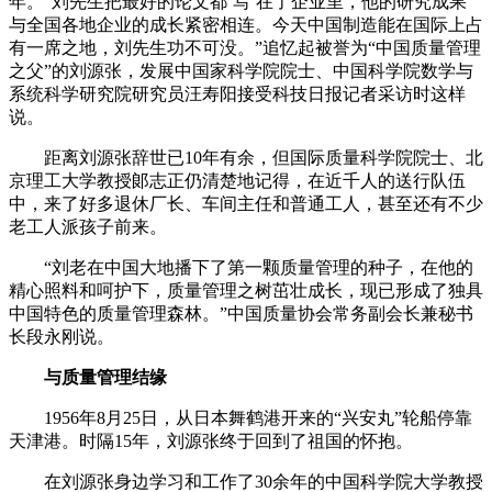
年。“刘先生把最好的论文都‘写’在了企业里，他的研究成果
与全国各地企业的成长紧密相连。今天中国制造能在国际上占
有一席之地，刘先生功不可没。”追忆起被誉为“中国质量管理
之父”的刘源张，发展中国家科学院院士、中国科学院数学与
系统科学研究院研究员汪寿阳接受科技日报记者采访时这样
说。
距离刘源张辞世已10年有余，但国际质量科学院院士、北
京理工大学教授郞志正仍清楚地记得，在近千人的送行队伍
中，来了好多退休厂长、车间主任和普通工人，甚至还有不少
老工人派孩子前来。
“刘老在中国大地播下了第一颗质量管理的种子，在他的
精心照料和呵护下，质量管理之树茁壮成长，现已形成了独具
中国特色的质量管理森林。”中国质量协会常务副会长兼秘书
长段永刚说。
与质量管理结缘
1956年8月25日，从日本舞鹤港开来的“兴安丸”轮船停靠
天津港。时隔15年，刘源张终于回到了祖国的怀抱。
在刘源张身边学习和工作了30余年的中国科学院大学教授