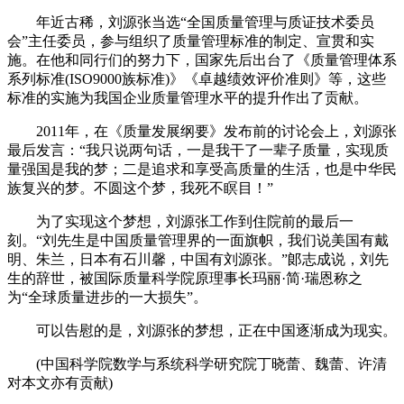
年近古稀，刘源张当选“全国质量管理与质证技术委员
会”主任委员，参与组织了质量管理标准的制定、宣贯和实
施。在他和同行们的努力下，国家先后出台了《质量管理体系
系列标准(ISO9000族标准)》《卓越绩效评价准则》等，这些
标准的实施为我国企业质量管理水平的提升作出了贡献。
2011年，在《质量发展纲要》发布前的讨论会上，刘源张
最后发言：“我只说两句话，一是我干了一辈子质量，实现质
量强国是我的梦；二是追求和享受高质量的生活，也是中华民
族复兴的梦。不圆这个梦，我死不瞑目！”
为了实现这个梦想，刘源张工作到住院前的最后一
刻。“刘先生是中国质量管理界的一面旗帜，我们说美国有戴
明、朱兰，日本有石川馨，中国有刘源张。”郞志成说，刘先
生的辞世，被国际质量科学院原理事长玛丽·简·瑞恩称之
为“全球质量进步的一大损失”。
可以告慰的是，刘源张的梦想，正在中国逐渐成为现实。
(中国科学院数学与系统科学研究院丁晓蕾、魏蕾、许清
对本文亦有贡献)