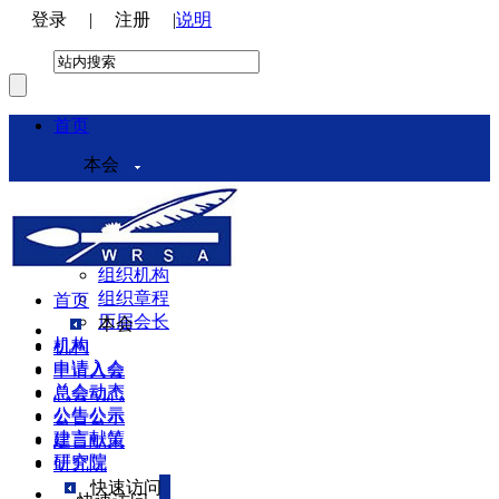
登录
|
注册
|
说明
首页
本会
本会介绍
领导机构
理事会
组织机构
组织章程
首页
历届会长
本会
机构
机构
申请入会
申请入会
总会动态
总会动态
公告公示
公告公示
建言献策
建言献策
研究院
研究院
快速访问