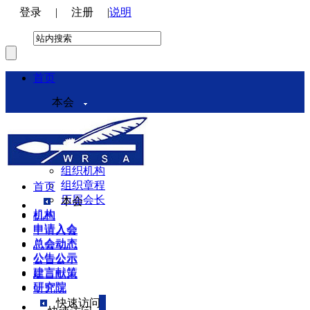
登录
|
注册
|
说明
首页
本会
本会介绍
领导机构
理事会
组织机构
组织章程
首页
历届会长
本会
机构
机构
申请入会
申请入会
总会动态
总会动态
公告公示
公告公示
建言献策
建言献策
研究院
研究院
快速访问