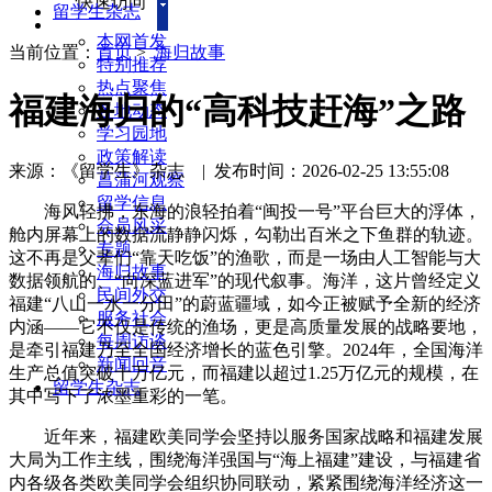
快速访问
留学生杂志
本网首发
当前位置：
首页
>
海归故事
特别推荐
热点聚焦
福建海归的“高科技赶海”之路
各地动态
学习园地
政策解读
来源：《留学生》杂志
|
发布时间：2026-02-25 13:55:08
菖蒲河观察
留学信息
海风轻拂，东海的浪轻拍着“闽投一号”平台巨大的浮体，
会员风采
舱内屏幕上的数据流静静闪烁，勾勒出百米之下鱼群的轨迹。
专题
这不再是父辈们“靠天吃饭”的渔歌，而是一场由人工智能与大
海归故事
数据领航的、“向深蓝进军”的现代叙事。海洋，这片曾经定义
民间外交
福建“八山一水一分田”的蔚蓝疆域，如今正被赋予全新的经济
服务社会
内涵——它不仅是传统的渔场，更是高质量发展的战略要地，
每周访谈
是牵引福建乃至全国经济增长的蓝色引擎。2024年，全国海洋
新闻回音
生产总值突破十万亿元，而福建以超过1.25万亿元的规模，在
留学生杂志
其中写下了浓墨重彩的一笔。
近年来，福建欧美同学会坚持以服务国家战略和福建发展
大局为工作主线，围绕海洋强国与“海上福建”建设，与福建省
内各级各类欧美同学会组织协同联动，紧紧围绕海洋经济这一