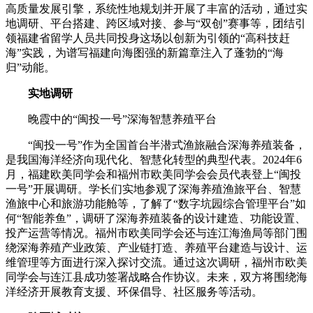
高质量发展引擎，系统性地规划并开展了丰富的活动，通过实
地调研、平台搭建、跨区域对接、参与“双创”赛事等，团结引
领福建省留学人员共同投身这场以创新为引领的“高科技赶
海”实践，为谱写福建向海图强的新篇章注入了蓬勃的“海
归”动能。
实地调研
晚霞中的“闽投一号”深海智慧养殖平台
“闽投一号”作为全国首台半潜式渔旅融合深海养殖装备，
是我国海洋经济向现代化、智慧化转型的典型代表。2024年6
月，福建欧美同学会和福州市欧美同学会会员代表登上“闽投
一号”开展调研。学长们实地参观了深海养殖渔旅平台、智慧
渔旅中心和旅游功能舱等，了解了“数字坑园综合管理平台”如
何“智能养鱼”，调研了深海养殖装备的设计建造、功能设置、
投产运营等情况。福州市欧美同学会还与连江海渔局等部门围
绕深海养殖产业政策、产业链打造、养殖平台建造与设计、运
维管理等方面进行深入探讨交流。通过这次调研，福州市欧美
同学会与连江县成功签署战略合作协议。未来，双方将围绕海
洋经济开展教育支援、环保倡导、社区服务等活动。