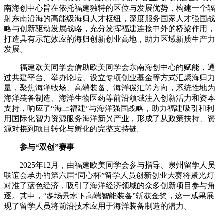
南海创中心旨在依托福建独特的区位与发展优势，构建一个辐
射东南沿海的高能级海归人才枢纽，深度服务国家人才强国战
略与创新驱动发展战略，充分发挥福建连接中外的桥梁作用，
打造具有示范效应的海归创新创业高地，助力区域新质生产力
发展。
福建欧美同学会借助欧美同学会东南海创中心的赋能，通
过共建平台、举办论坛、设立专项创业基金等方式汇聚海归力
量，聚焦海洋牧场、高端装备、海洋碳汇等方向，系统性地为
海洋装备制造、海洋生物医药等前沿领域注入创新活力和资本
支持，响应了“海上福建”与海洋强国战略，助力福建吸引和利
用国际化智力资源服务海洋新兴产业，形成了从政策扶持、资
源对接到项目转化与孵化的完整支持链。
参与“双创”赛事
2025年12月，由福建欧美同学会参与指导、泉州留学人员
联谊会承办的第六届“同心杯”留学人员创新创业大赛将聚光灯
对准了蓝色经济，吸引了海洋经济领域的众多创新项目参与角
逐。其中，“多场景水下高端智能装备”斩获金奖，这一成果展
现了留学人员将前沿技术应用于海洋装备制造的潜力。