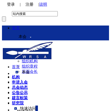
登录
|
注册
|
说明
首页
本会
本会介绍
领导机构
理事会
组织机构
组织章程
首页
历届会长
本会
机构
机构
申请入会
申请入会
总会动态
总会动态
公告公示
公告公示
建言献策
建言献策
研究院
研究院
快速访问