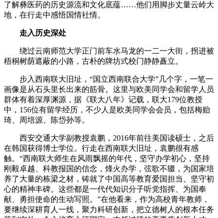
了解彝医药的历史源流和文化底蕴……他们用脚步丈量云岭大
地，在行走中感悟国情社情。
走入历史深处
绕过云南师范大学正门前车水马龙的一二一大街，拐进被
梧桐树荫遮蔽的小路，古朴的牌坊式校门静静矗立。
步入西南联大旧址，“国立西南联合大学”几个字，一笔一
画像是从石头里长出来的筋骨。这里与欧美同学会和留学人员
群体有着深厚渊源，据《联大八年》记载，联大179位教授
中，156位有留学经历，不少人是欧美同学会会员，包括梅贻
琦、周培源、陈岱孙等。
西安交通大学副教授袁鹏，2016年前往美国读硕士，之后
在韩国获得博士学位。行走在西南联大旧址，袁鹏很有感
触。“西南联大师生在风雨飘摇的年代，坚守办学初心，坚持
刚毅卓越、科教报国的信念，烽火办学，弦歌不辍，为国家培
养了大量的栋梁之材，铸就了中国高等教育爱国担当、坚守初
心的精神丰碑。这些都是一代代知识分子听党指挥、为国奉
献、勇担使命的生动写照。”在他看来，作为高校青年教师，
要继续深耕育人一线，聚力科研创新，把立德树人的根本任务