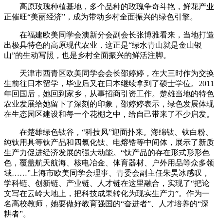
高原玫瑰种植基地，多个品种的玫瑰争奇斗艳，鲜花产业
正催旺“美丽经济”，成为带动乡村全面振兴的绿色引擎。
在福建欧美同学会澳新分会副会长张博雅看来，当地打造
出极具特色的高原现代农业，这正是“绿水青山就是金山银
山”的生动写照，也是乡村全面振兴的鲜活注脚。
天津市西青区欧美同学会会长邵婷婷，在大三时作为交换
生前往日本留学，毕业后又在日本继续拿到了硕士学位。2011
年回国后，她回到家乡，从事招商引资工作。楚雄当地的特色
农业发展给她留下了深刻的印象，邵婷婷表示，绿色发展体现
在生态园区建设和每一个花棚之中，给自己带来了不少启发。
在楚雄绿色钛谷，“科技风”迎面扑来。海绵钛、钛白粉、
纯钛用具等钛产品和四氯化钛、电熔锆等中间体，展示了新质
生产力促进经济发展的强大动能。“钛产品的存在形式形形色
色，覆盖航天航海、核电冶金、体育器材、户外用品等众多领
域……”上海市欧美同学会理事、青委会副主任朱昊冰感叹，
学科链、创新链、产业链、人才链在这里融合，实现了“把论
文写在云岭大地上，把科技成果转化为现实生产力”。作为一
名高校教师，她要做好教育强国的“奋进者”、人才培养的“深
耕者”。