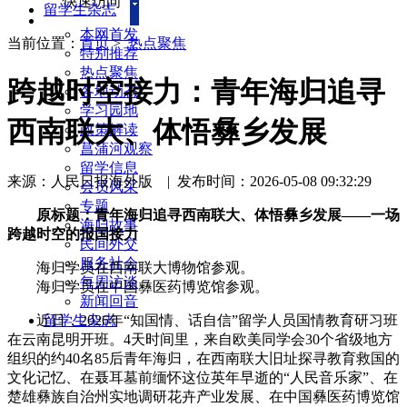
快速访问
留学生杂志
本网首发
当前位置：
首页
>
热点聚焦
特别推荐
热点聚焦
跨越时空接力：青年海归追寻
各地动态
学习园地
西南联大、体悟彝乡发展
政策解读
菖蒲河观察
留学信息
来源：人民日报海外版
|
发布时间：2026-05-08 09:32:29
会员风采
专题
原标题：青年海归追寻西南联大、体悟彝乡发展——一场
海归故事
跨越时空的报国接力
民间外交
服务社会
海归学员在西南联大博物馆参观。
每周访谈
海归学员在中国彝医药博览馆参观。
新闻回音
近日，2026年“知国情、话自信”留学人员国情教育研习班
留学生杂志
在云南昆明开班。4天时间里，来自欧美同学会30个省级地方
组织的约40名85后青年海归，在西南联大旧址探寻教育救国的
文化记忆、在聂耳墓前缅怀这位英年早逝的“人民音乐家”、在
楚雄彝族自治州实地调研花卉产业发展、在中国彝医药博览馆