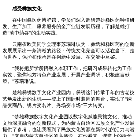
感受彝族文化
在中国彝医药博览馆，学员们深入调研楚雄彝医药种植研
发、生产加工、康养服务的全产业链发展历程，了解楚雄打
造“滇中药谷”的生动实践。
云南省欧美同学会理事苏瑞琳认为，彝绣和彝医药的创新
发展展示出一条清晰的路径：传统文化完全可以活在当下、走
向世界，保护和传承是在创新中发展、在交流中互鉴。
“我将把所学所悟融入本职工作，把研习成果转化为工作
实效，聚焦地方特色产业发展，开展产业调研，积极建言献
策。”苏瑞琳说。
楚雄彝绣数字文化产业园内，彝绣这门传承千年的古老技
艺焕发出新的生机——登上了国际时装周的舞台，实现了“绣
品变商品、绣片变名片、秀场变市场”三大转变。
“楚雄彝族数字文化产业园以数字化赋能民族文化、推动
文旅深度融合的创新模式，为内蒙古自治区民族文化产业发展
提供了参考，也让我看到了民族文化资源在新时代的活力与潜
力。”来自内蒙古自治区的高鑫说。在他看来，课堂上的概念