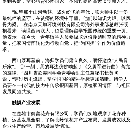
落到实处，全心培育心怀国家、本领过硬的高素质创新人才。
“回望那个山河动荡、战火纷飞的年代，联大师生以一份
最纯粹的坚守，在贫瘠的环境中守望。他们以知识为炬、以风
骨为梁。”在南京天加环境科技有限公司海外事业部总裁张硕
桐看来，读懂西南联大，也是理解留学报国传统的重要一页。
他表示，在今天，青年留学人员要汲取这份穿越时空的精神力
量，把家国情怀转化为行动自觉，把“为国担当”作为价值追
求。
西山聂耳墓前，海归学员们肃立良久，缅怀这位“人民音
乐家”。“那一刻，我的耳边仿佛响起了《义勇军进行曲》高亢
的旋律。”四川省欧美同学会青委会副主任兼秘书长黄陶
说，“穿过历史烽烟，留学报国的精神坐标更加清晰。留学人
员要在一代代的接力中传承报国基因，厚植家国情怀，与祖国
发展同频共振。”
触摸产业发展
在楚雄市御留花卉有限公司，学员们实地观摩了花卉种
植、运营发展全貌，了解苍岭镇花卉产业布局、发展成效以及
企业生产经营、市场发展等情况。