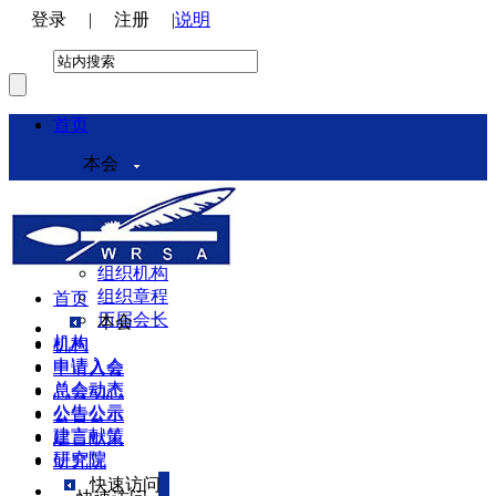
登录
|
注册
|
说明
首页
本会
本会介绍
领导机构
理事会
组织机构
组织章程
首页
历届会长
本会
机构
机构
申请入会
申请入会
总会动态
总会动态
公告公示
公告公示
建言献策
建言献策
研究院
研究院
快速访问