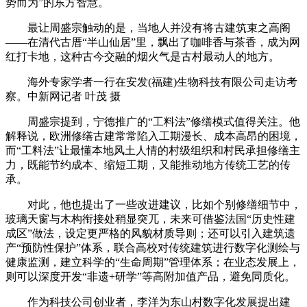
势而为”的东方智慧。
最让周盛宗触动的是，当地人并没有将古建筑束之高阁
——在清代古厝“半山仙居”里，飘出了咖啡香与茶香，成为网
红打卡地，这种古今交融的烟火气是古村最动人的地方。
海外专家学者一行在安发(福建)生物科技有限公司走访考
察。中新网记者 叶茂 摄
周盛宗提到，宁德推广的“工料法”修缮模式值得关注。他
解释说，欧洲修缮古建常常陷入工期漫长、成本高昂的困境，
而“工料法”让最懂本地风土人情的村级组织和村民承担修缮主
力，既能节约成本、缩短工期，又能推动地方传统工艺的传
承。
对此，他也提出了一些改进建议，比如个别修缮细节中，
玻璃天窗与木构衔接处稍显突兀，未来可借鉴法国“历史性建
成区”做法，设定更严格的风貌材质导则；还可以引入建筑遗
产“预防性保护”体系，联合高校对传统建筑进行数字化测绘与
健康监测，建立科学的“生命周期”管理体系；在业态发展上，
则可以深度开发“非遗+研学”等高附加值产品，避免同质化。
作为科技公司创业者，李洋为东山村数字化发展提出建