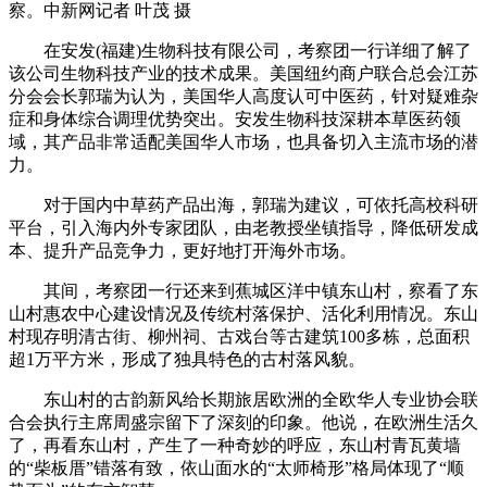
察。中新网记者 叶茂 摄
在安发(福建)生物科技有限公司，考察团一行详细了解了
该公司生物科技产业的技术成果。美国纽约商户联合总会江苏
分会会长郭瑞为认为，美国华人高度认可中医药，针对疑难杂
症和身体综合调理优势突出。安发生物科技深耕本草医药领
域，其产品非常适配美国华人市场，也具备切入主流市场的潜
力。
对于国内中草药产品出海，郭瑞为建议，可依托高校科研
平台，引入海内外专家团队，由老教授坐镇指导，降低研发成
本、提升产品竞争力，更好地打开海外市场。
其间，考察团一行还来到蕉城区洋中镇东山村，察看了东
山村惠农中心建设情况及传统村落保护、活化利用情况。东山
村现存明清古街、柳州祠、古戏台等古建筑100多栋，总面积
超1万平方米，形成了独具特色的古村落风貌。
东山村的古韵新风给长期旅居欧洲的全欧华人专业协会联
合会执行主席周盛宗留下了深刻的印象。他说，在欧洲生活久
了，再看东山村，产生了一种奇妙的呼应，东山村青瓦黄墙
的“柴板厝”错落有致，依山面水的“太师椅形”格局体现了“顺