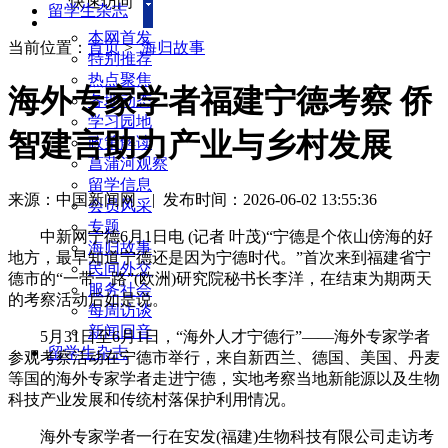
快速访问
留学生杂志
本网首发
当前位置：
首页
>
海归故事
特别推荐
热点聚焦
海外专家学者福建宁德考察 侨
各地动态
学习园地
智建言助力产业与乡村发展
政策解读
菖蒲河观察
留学信息
来源：中国新闻网
|
发布时间：2026-06-02 13:55:36
会员风采
专题
中新网宁德6月1日电 (记者 叶茂)“宁德是个依山傍海的好
海归故事
地方，最早知道宁德还是因为宁德时代。”首次来到福建省宁
民间外交
德市的“一带一路”(欧洲)研究院秘书长李洋，在结束为期两天
服务社会
的考察活动后如是说。
每周访谈
新闻回音
5月31日至6月1日，“海外人才宁德行”——海外专家学者
留学生杂志
参观考察活动在宁德市举行，来自新西兰、德国、美国、丹麦
等国的海外专家学者走进宁德，实地考察当地新能源以及生物
科技产业发展和传统村落保护利用情况。
海外专家学者一行在安发(福建)生物科技有限公司走访考