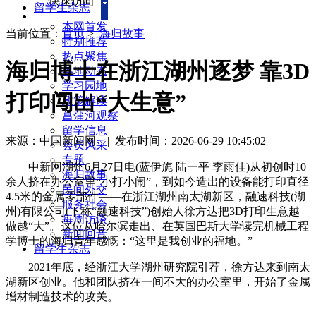
快速访问
留学生杂志
本网首发
当前位置：
首页
>
海归故事
特别推荐
热点聚焦
海归博士在浙江湖州逐梦 靠3D
各地动态
学习园地
打印闯出“大生意”
政策解读
菖蒲河观察
留学信息
来源：中国新闻网
|
发布时间：2026-06-29 10:45:02
会员风采
专题
中新网湖州6月27日电(蓝伊旎 陆一平 李雨佳)从初创时10
海归故事
余人挤在办公室里“小打小闹”，到如今造出的设备能打印直径
民间外交
4.5米的金属零部件——在浙江湖州南太湖新区，融速科技(湖
服务社会
州)有限公司(下称“融速科技”)创始人徐方达把3D打印生意越
每周访谈
做越“大”。这位从哈尔滨走出、在英国巴斯大学读完机械工程
新闻回音
学博士的海归青年感慨：“这里是我创业的福地。”
留学生杂志
2021年底，经浙江大学湖州研究院引荐，徐方达来到南太
湖新区创业。他和团队挤在一间不大的办公室里，开始了金属
增材制造技术的攻关。