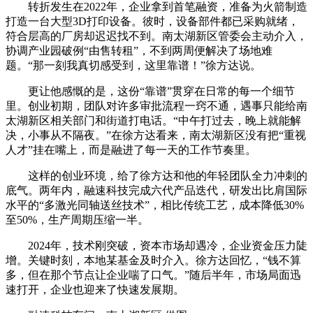
转折发生在2022年，企业拿到首笔融资，准备为火箭制造
打造一台大型3D打印设备。彼时，设备部件都已采购就绪，
符合层高的厂房却迟迟找不到。南太湖新区管委会主动介入，
协调产业园破例“由售转租”，不到两周便解决了场地难
题。“那一刻我真切感受到，这里靠谱！”徐方达说。
更让他感慨的是，这份“靠谱”贯穿在日常的每一个细节
里。创业初期，团队对许多审批流程一窍不通，遇事只能给南
太湖新区相关部门和街道打电话。“中午打过去，晚上就能解
决，小事从不隔夜。”在徐方达看来，南太湖新区没有把“重视
人才”挂在嘴上，而是融进了每一天的工作节奏里。
这样的创业环境，给了徐方达和他的年轻团队全力冲刺的
底气。两年内，融速科技完成六代产品迭代，研发出比肩国际
水平的“多激光同轴送丝技术”，相比传统工艺，成本降低30%
至50%，生产周期压缩一半。
2024年，技术刚突破，资本市场却遇冷，企业资金压力陡
增。关键时刻，本地某基金及时介入。徐方达回忆，“钱不算
多，但在那个节点让企业喘了口气。”随后半年，市场局面迅
速打开，企业也迎来了快速发展期。