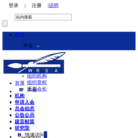
登录
|
注册
|
说明
首页
本会
本会介绍
领导机构
理事会
组织机构
组织章程
首页
历届会长
本会
机构
机构
申请入会
申请入会
总会动态
总会动态
公告公示
公告公示
建言献策
建言献策
研究院
研究院
快速访问